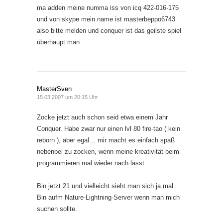
ma adden meine numma iss von icq 422-016-175
und von skype mein name ist masterbeppo6743
also bitte melden und conquer ist das geilste spiel
überhaupt man
MasterSven
15.03.2007 um 20:15 Uhr
Zocke jetzt auch schon seid etwa einem Jahr
Conquer. Habe zwar nur einen lvl 80 fire-tao ( kein
reborn ), aber egal… mir macht es einfach spaß
nebenbei zu zocken, wenn meine kreativität beim
programmieren mal wieder nach lässt.
Bin jetzt 21 und vielleicht sieht man sich ja mal.
Bin aufm Nature-Lightning-Server wenn man mich
suchen sollte.