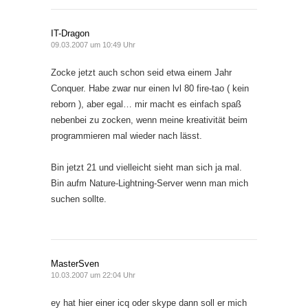
IT-Dragon
09.03.2007 um 10:49 Uhr
Zocke jetzt auch schon seid etwa einem Jahr
Conquer. Habe zwar nur einen lvl 80 fire-tao ( kein
reborn ), aber egal… mir macht es einfach spaß
nebenbei zu zocken, wenn meine kreativität beim
programmieren mal wieder nach lässt.
Bin jetzt 21 und vielleicht sieht man sich ja mal.
Bin aufm Nature-Lightning-Server wenn man mich
suchen sollte.
MasterSven
10.03.2007 um 22:04 Uhr
ey hat hier einer icq oder skype dann soll er mich