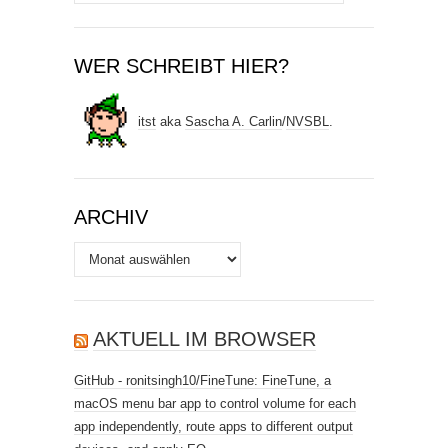
nach:
WER SCHREIBT HIER?
itst
aka
Sascha A. Carlin
/
NVSBL
.
ARCHIV
Archiv
AKTUELL IM BROWSER
GitHub - ronitsingh10/FineTune: FineTune, a
macOS menu bar app to control volume for each
app independently, route apps to different output