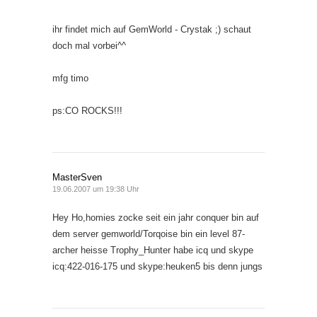
ihr findet mich auf GemWorld - Crystak ;) schaut
doch mal vorbei^^
mfg timo
ps:CO ROCKS!!!
MasterSven
19.06.2007 um 19:38 Uhr
Hey Ho,homies zocke seit ein jahr conquer bin auf
dem server gemworld/Torqoise bin ein level 87-
archer heisse Trophy_Hunter habe icq und skype
icq:422-016-175 und skype:heuken5 bis denn jungs