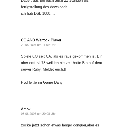
Dauert das bei euch auch 21 Stunden bis
fertigstellung des downloads
ich hab DSL 1000….
CO AND Warrock Player
20.05.2007 um 11:59 Uhr
Spiele CO seit CA. als es raus gekommen is. Bin
aber erst lvl 78 weil ich nie zeit hatte.Bin auf dem
server Ruby, Meldet euch.!!
PS:Heiße im Game Dany
Amok
08.06.2007 um 20:08 Uhr
zocke jetzt schon etwas länger conquer,aber es