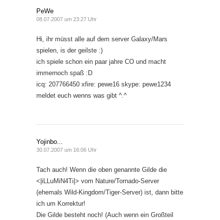
PeWe
08.07.2007 um 23:27 Uhr
Hi, ihr müsst alle auf dem server Galaxy/Mars
spielen, is der geilste :)
ich spiele schon ein paar jahre CO und macht
immernoch spaß :D
icq: 207766450 xfire: pewe16 skype: pewe1234
meldet euch wenns was gibt ^.^
Yojinbo...
30.07.2007 um 16:06 Uhr
Tach auch! Wenn die oben genannte Gilde die
<|iLLuMiN4Ti|> vom Nature/Tornado-Server
(ehemals Wild-Kingdom/Tiger-Server) ist, dann bitte
ich um Korrektur!
Die Gilde besteht noch! (Auch wenn ein Großteil