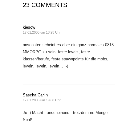
23 COMMENTS
kiesow
17.01.2005 um 18:25 Uhr
ansonsten scheint es aber ein ganz normales 0815-
MMORPG zu sein: feste levels, feste
klassen/berufe, feste spawnpoints für die mobs,
leveln, leveln, leveln… :-(
Sascha Carlin
17.01.2005 um 19:00 Uhr
Jo ;) Macht - anscheinend - trotzdem ne Menge
Spaß.