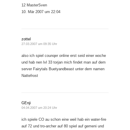
12 MasterSven
10. Mär 2007 um 22:04
zottel
27.03.2007 um 09:35 Uhr
also ich spiel counqer online erst seid einer woche
und hab nen lvl 33 torjan mich findet man auf dem
server Fairytals Buetyandbeast unter dem namen
Nattefrost
GEnji
04.04.2007 um 20:24 Uhr
ich spiele CO au schon eine weil hab ein water-fire
auf 72 und tro-archer auf 80 spiel auf gemeni und