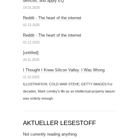
devices, and apply EQ
19.01.2026
Reddit - The heart of the internet
02.12.2025
Reddit - The heart of the internet
01.12.2025
[untitled]
26.11.2025
I Thought I Knew Silicon Valley. I Was Wrong
11.10.2025
ILLUSTRATION: COLD WAR STEVE; GETTY IMAGES For
decades, Mark Lemley’s life as an intellectual property lawyer
was orderly enough.
AKTUELLER LESESTOFF
Not currently reading anything.