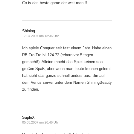
Co is das beste game der welt man!!!
Shining
17.04.2007 um 18:36 Uhr
Ich spiele Conquer seit fast einem Jahr. Habe einen
RB Tro-Tro lvl 124-72 (reborn vor 5 tagen
gemacht!). Alleine macht das Spiel keinen soo
großen Spaß, aber wenn man Leute kennen gelernt
hat sieht das ganze schnell anders aus. Bin auf
dem Venus server unter dem Namen ShiningBeauty
zu finden.
SupleX
05.05.2007 um 20:46 Uhr