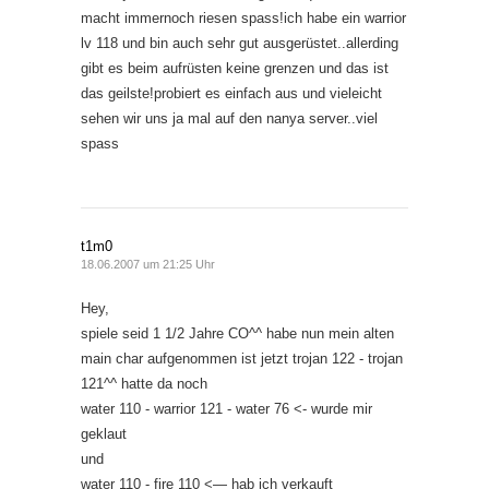
macht immernoch riesen spass!ich habe ein warrior
lv 118 und bin auch sehr gut ausgerüstet..allerding
gibt es beim aufrüsten keine grenzen und das ist
das geilste!probiert es einfach aus und vieleicht
sehen wir uns ja mal auf den nanya server..viel
spass
t1m0
18.06.2007 um 21:25 Uhr
Hey,
spiele seid 1 1/2 Jahre CO^^ habe nun mein alten
main char aufgenommen ist jetzt trojan 122 - trojan
121^^ hatte da noch
water 110 - warrior 121 - water 76 <- wurde mir
geklaut
und
water 110 - fire 110 <— hab ich verkauft