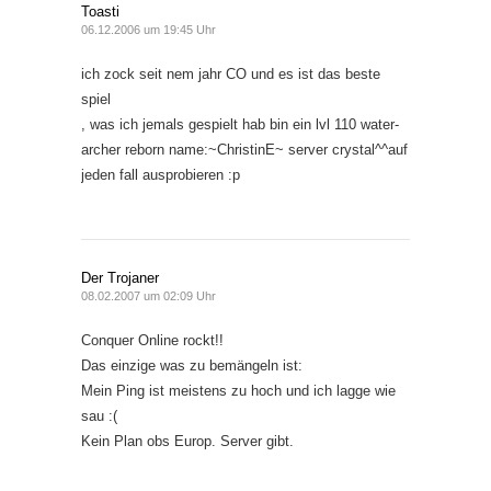
Toasti
06.12.2006 um 19:45 Uhr
ich zock seit nem jahr CO und es ist das beste
spiel
, was ich jemals gespielt hab bin ein lvl 110 water-
archer reborn name:~ChristinE~ server crystal^^auf
jeden fall ausprobieren :p
Der Trojaner
08.02.2007 um 02:09 Uhr
Conquer Online rockt!!
Das einzige was zu bemängeln ist:
Mein Ping ist meistens zu hoch und ich lagge wie
sau :(
Kein Plan obs Europ. Server gibt.