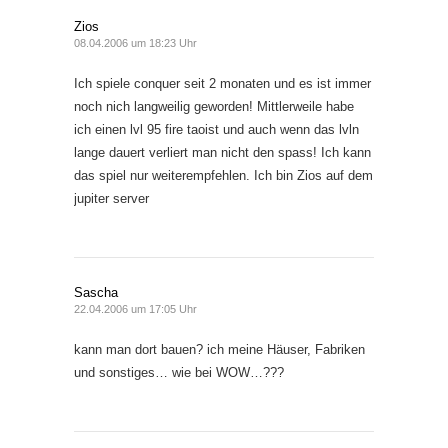
Zios
08.04.2006 um 18:23 Uhr
Ich spiele conquer seit 2 monaten und es ist immer
noch nich langweilig geworden! Mittlerweile habe
ich einen lvl 95 fire taoist und auch wenn das lvln
lange dauert verliert man nicht den spass! Ich kann
das spiel nur weiterempfehlen. Ich bin Zios auf dem
jupiter server
Sascha
22.04.2006 um 17:05 Uhr
kann man dort bauen? ich meine Häuser, Fabriken
und sonstiges… wie bei WOW…???