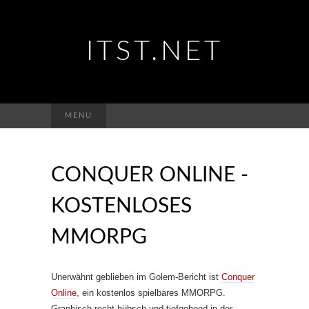
ITST.NET
Suchen
MENU
nach:
CONQUER ONLINE -
KOSTENLOSES
MMORPG
Unerwähnt geblieben im Golem-Bericht ist
Conquer
Online
, ein kostenlos spielbares MMORPG.
Graphisch recht hübsch und tiefgehend in der