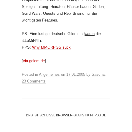
Spielgestaltung. Heiraten, Häuser bauen, Gilden,
Guild Wars, Quests und Rebirth sind nur die
wichtigsten Features.
PS: Eine lustige deutsche Gilde
sind
waren
die
iLLuMiN4Ti.
PPS:
Why MMORPGS suck
[
via golem.de
]
Posted in
Allgemeines
on
17.01.2005
by
Sascha
.
23 Comments
←
DNS IST SCHEISSE
BROWSER-STATISTIK PHPBB.DE
→