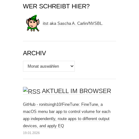
WER SCHREIBT HIER?
itst
aka
Sascha A. Carlin
/
NVSBL
.
ARCHIV
Archiv
AKTUELL IM BROWSER
GitHub - ronitsingh10/FineTune: FineTune, a
macOS menu bar app to control volume for each
app independently, route apps to different output
devices, and apply EQ
19.01.2026