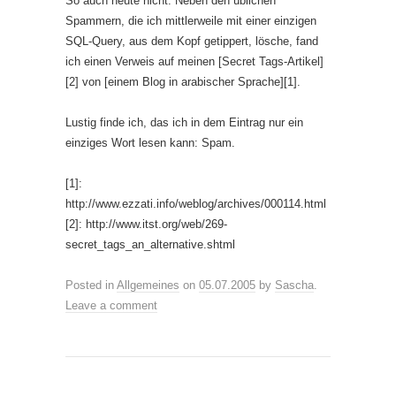
So auch heute nicht. Neben den üblichen
Spammern, die ich mittlerweile mit einer einzigen
SQL-Query, aus dem Kopf getippert, lösche, fand
ich einen Verweis auf meinen [Secret Tags-Artikel]
[2] von [einem Blog in arabischer Sprache][1].
Lustig finde ich, das ich in dem Eintrag nur ein
einziges Wort lesen kann: Spam.
[1]:
http://www.ezzati.info/weblog/archives/000114.html
[2]: http://www.itst.org/web/269-
secret_tags_an_alternative.shtml
Posted in
Allgemeines
on
05.07.2005
by
Sascha
.
Leave a comment