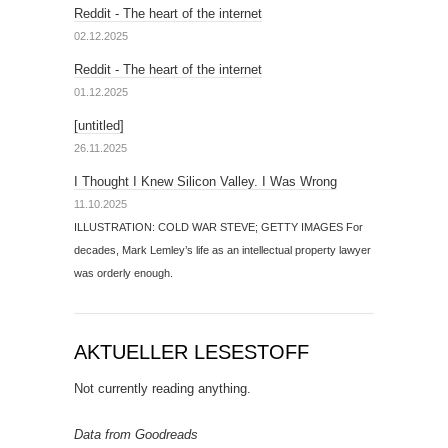
Reddit - The heart of the internet
02.12.2025
Reddit - The heart of the internet
01.12.2025
[untitled]
26.11.2025
I Thought I Knew Silicon Valley. I Was Wrong
11.10.2025
ILLUSTRATION: COLD WAR STEVE; GETTY IMAGES For
decades, Mark Lemley’s life as an intellectual property lawyer
was orderly enough.
AKTUELLER LESESTOFF
Not currently reading anything.
Data from Goodreads