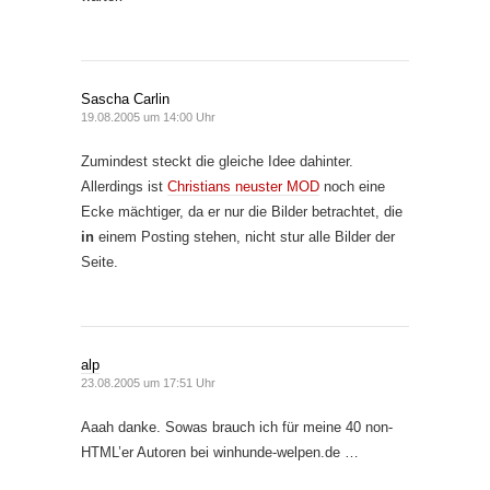
Sascha Carlin
19.08.2005 um 14:00 Uhr
Zumindest steckt die gleiche Idee dahinter.
Allerdings ist
Christians neuster MOD
noch eine
Ecke mächtiger, da er nur die Bilder betrachtet, die
in
einem Posting stehen, nicht stur alle Bilder der
Seite.
alp
23.08.2005 um 17:51 Uhr
Aaah danke. Sowas brauch ich für meine 40 non-
HTML’er Autoren bei winhunde-welpen.de …