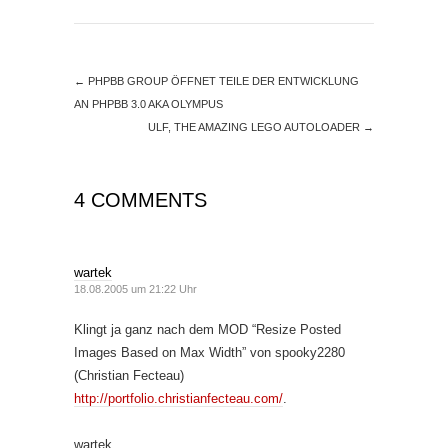
←
PHPBB GROUP ÖFFNET TEILE DER ENTWICKLUNG
AN PHPBB 3.0 AKA OLYMPUS
ULF, THE AMAZING LEGO AUTOLOADER
→
4 COMMENTS
wartek
18.08.2005 um 21:22 Uhr
Klingt ja ganz nach dem MOD “Resize Posted
Images Based on Max Width” von spooky2280
(Christian Fecteau)
http://portfolio.christianfecteau.com/
.
wartek