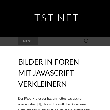
ITST.NET
Suchen
MENU
nach:
BILDER IN FOREN
MIT JAVASCRIPT
VERKLEINERN
Der [Web Professor hat ein nettes Javascript
ausgegraben][1], das sich sämtliche Bilder einer
Seite anschaut und prüft, ob die Maße größer sind