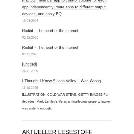
macOS menu bar app to control volume for each
app independently, route apps to different output
devices, and apply EQ
19.01.2026
Reddit - The heart of the internet
02.12.2025
Reddit - The heart of the internet
01.12.2025
[untitled]
26.11.2025
I Thought I Knew Silicon Valley. I Was Wrong
11.10.2025
ILLUSTRATION: COLD WAR STEVE; GETTY IMAGES For
decades, Mark Lemley’s life as an intellectual property lawyer
was orderly enough.
AKTUELLER LESESTOFF