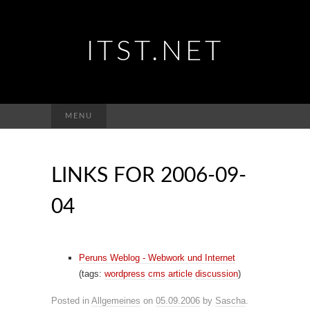
ITST.NET
Suchen
MENU
nach:
LINKS FOR 2006-09-
04
Peruns Weblog - Webwork und Internet
(tags:
wordpress
cms
article
discussion
)
Posted in
Allgemeines
on
05.09.2006
by
Sascha
.