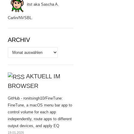
itst
aka
Sascha A.
Carlin
/
NVSBL
.
ARCHIV
Archiv
AKTUELL IM
BROWSER
GitHub - ronitsingh10/FineTune:
FineTune, a macOS menu bar app to
control volume for each app
independently, route apps to different
output devices, and apply EQ
19.01.2026