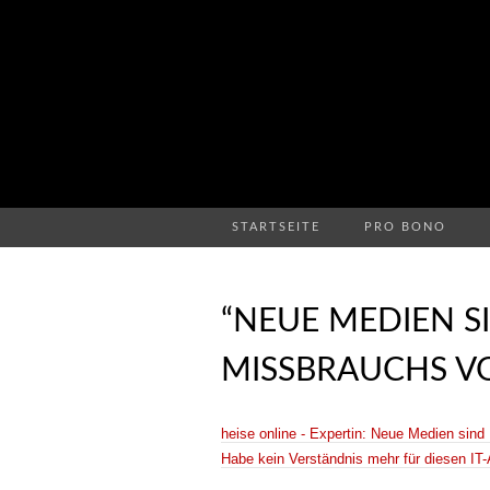
STARTSEITE
PRO BONO
“NEUE MEDIEN S
MISSBRAUCHS V
heise online - Expertin: Neue Medien sind
Habe kein Verständnis mehr für diesen I