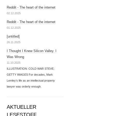
Reddit - The heart of the internet
02.12.2025
Reddit - The heart of the internet
01.12.2025
[untitled]
26.11.2025
I Thought I Knew Silicon Valley. I
Was Wrong
11.10.2025
ILLUSTRATION: COLD WAR STEVE;
GETTY IMAGES For decades, Mark
Lemley’s life as an intellectual property
lawyer was orderly enough.
AKTUELLER
LESESTOFF