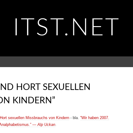
ITST.NET
IND HORT SEXUELLEN
ON KINDERN”
 Hort sexuellen Missbrauchs von Kindern
- bla.
“Wir haben 2007.
T-Analphabetismus.” —
Alp Uckan
.