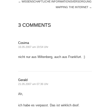
←
WISSENSCHAFTLICHE INFORMATIONSVERSORGUNG
MAPPING THE INTERNET
→
3 COMMENTS
Cosima
16.05.2007 um 19:54 Uhr
nicht nur aus Miltenberg, auch aus Frankfurt. :)
Gerald
21.05.2007 um 07:36 Uhr
Ah,
ich habe es verpasst. Das ist wirklich doof.