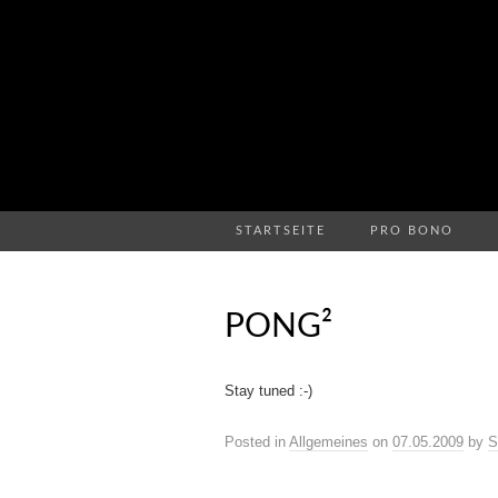
STARTSEITE
PRO BONO
PONG²
Stay tuned :-)
Posted in
Allgemeines
on
07.05.2009
by
S