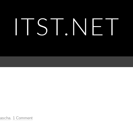
ITST.NET
ascha
.
1 Comment