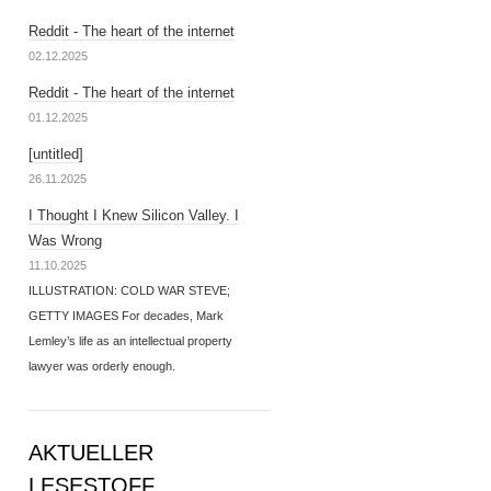
Reddit - The heart of the internet
02.12.2025
Reddit - The heart of the internet
01.12.2025
[untitled]
26.11.2025
I Thought I Knew Silicon Valley. I
Was Wrong
11.10.2025
ILLUSTRATION: COLD WAR STEVE;
GETTY IMAGES For decades, Mark
Lemley’s life as an intellectual property
lawyer was orderly enough.
AKTUELLER
LESESTOFF