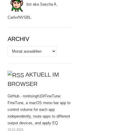
itst
aka
Sascha A.
Carlin
/
NVSBL
.
ARCHIV
Archiv
AKTUELL IM
BROWSER
GitHub - ronitsingh10/FineTune:
FineTune, a macOS menu bar app to
control volume for each app
independently, route apps to different
output devices, and apply EQ
19.01.2026