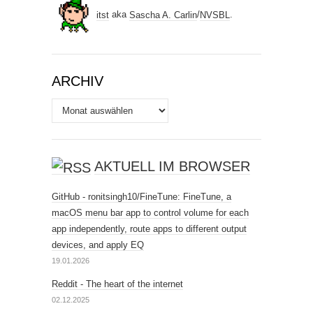
itst
aka
Sascha A. Carlin
/
NVSBL
.
ARCHIV
Archiv
AKTUELL IM BROWSER
GitHub - ronitsingh10/FineTune: FineTune, a
macOS menu bar app to control volume for each
app independently, route apps to different output
devices, and apply EQ
19.01.2026
Reddit - The heart of the internet
02.12.2025