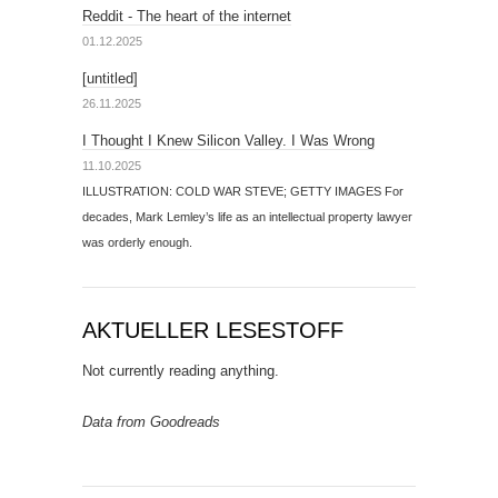
Reddit - The heart of the internet
01.12.2025
[untitled]
26.11.2025
I Thought I Knew Silicon Valley. I Was Wrong
11.10.2025
ILLUSTRATION: COLD WAR STEVE; GETTY IMAGES For
decades, Mark Lemley’s life as an intellectual property lawyer
was orderly enough.
AKTUELLER LESESTOFF
Not currently reading anything.
Data from Goodreads