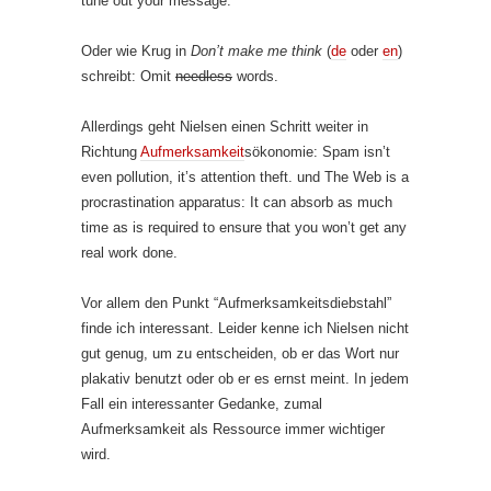
tune out your message.
Oder wie Krug in
Don’t make me think
(
de
oder
en
)
schreibt: Omit
needless
words.
Allerdings geht Nielsen einen Schritt weiter in
Richtung
Aufmerksamkeit
sökonomie: Spam isn’t
even pollution, it’s attention theft. und The Web is a
procrastination apparatus: It can absorb as much
time as is required to ensure that you won’t get any
real work done.
Vor allem den Punkt “Aufmerksamkeitsdiebstahl”
finde ich interessant. Leider kenne ich Nielsen nicht
gut genug, um zu entscheiden, ob er das Wort nur
plakativ benutzt oder ob er es ernst meint. In jedem
Fall ein interessanter Gedanke, zumal
Aufmerksamkeit als Ressource immer wichtiger
wird.