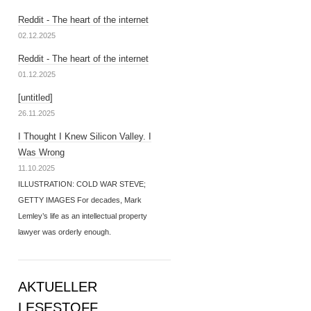
Reddit - The heart of the internet
02.12.2025
Reddit - The heart of the internet
01.12.2025
[untitled]
26.11.2025
I Thought I Knew Silicon Valley. I
Was Wrong
11.10.2025
ILLUSTRATION: COLD WAR STEVE;
GETTY IMAGES For decades, Mark
Lemley’s life as an intellectual property
lawyer was orderly enough.
AKTUELLER
LESESTOFF