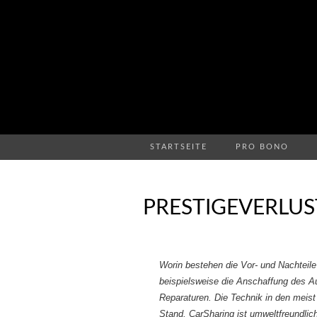
STARTSEITE
PRO BONO
PRESTIGEVERLUST
Worin bestehen die Vor- und Nachteile
beispielsweise die Anschaffung des Au
Reparaturen. Die Technik in den meist
Stand. CarSharing ist umweltfreundlic