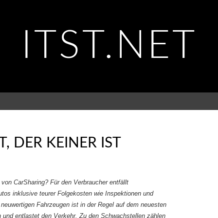
ITST.NET
, DER KEINER IST
 von CarSharing? Für den Verbraucher entfällt
tos inklusive teurer Folgekosten wie Inspektionen und
 neuwertigen Fahrzeugen ist in der Regel auf dem neuesten
h und entlastet den Verkehr. Zu den Schwachstellen zählen