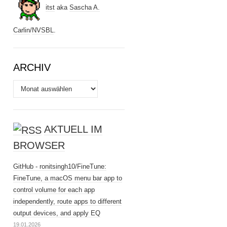
itst
aka
Sascha A.
Carlin
/
NVSBL
.
ARCHIV
Archiv
AKTUELL IM
BROWSER
GitHub - ronitsingh10/FineTune:
FineTune, a macOS menu bar app to
control volume for each app
independently, route apps to different
output devices, and apply EQ
19.01.2026