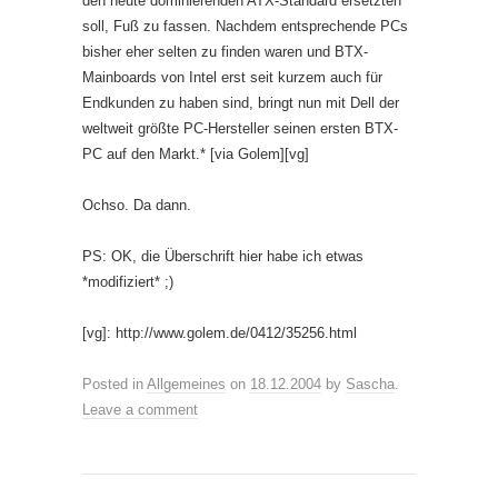
den heute dominierenden ATX-Standard ersetzten
soll, Fuß zu fassen. Nachdem entsprechende PCs
bisher eher selten zu finden waren und BTX-
Mainboards von Intel erst seit kurzem auch für
Endkunden zu haben sind, bringt nun mit Dell der
weltweit größte PC-Hersteller seinen ersten BTX-
PC auf den Markt.* [via Golem][vg]
Ochso. Da dann.
PS: OK, die Überschrift hier habe ich etwas
*modifiziert* ;)
[vg]: http://www.golem.de/0412/35256.html
Posted in
Allgemeines
on
18.12.2004
by
Sascha
.
Leave a comment