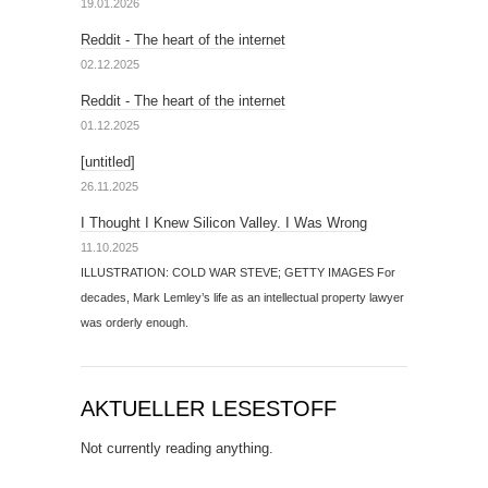
19.01.2026
Reddit - The heart of the internet
02.12.2025
Reddit - The heart of the internet
01.12.2025
[untitled]
26.11.2025
I Thought I Knew Silicon Valley. I Was Wrong
11.10.2025
ILLUSTRATION: COLD WAR STEVE; GETTY IMAGES For
decades, Mark Lemley’s life as an intellectual property lawyer
was orderly enough.
AKTUELLER LESESTOFF
Not currently reading anything.