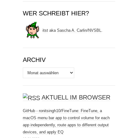
WER SCHREIBT HIER?
itst
aka
Sascha A. Carlin
/
NVSBL
.
ARCHIV
Archiv
AKTUELL IM BROWSER
GitHub - ronitsingh10/FineTune: FineTune, a
macOS menu bar app to control volume for each
app independently, route apps to different output
devices, and apply EQ