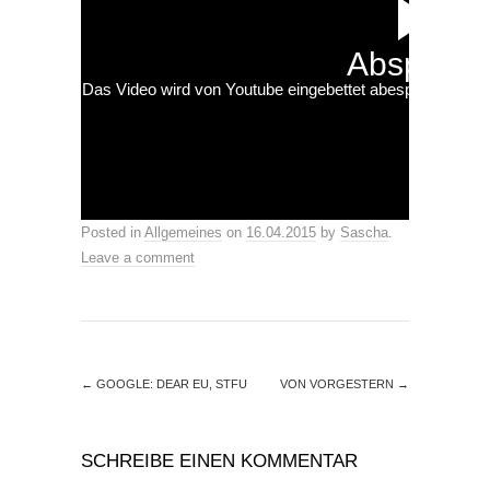
Abspiele
Das Video wird von Youtube eingebettet abespielt. Es gilt
Posted in
Allgemeines
on
16.04.2015
by
Sascha
.
Leave a comment
←
GOOGLE: DEAR EU, STFU
VON VORGESTERN
→
SCHREIBE EINEN KOMMENTAR