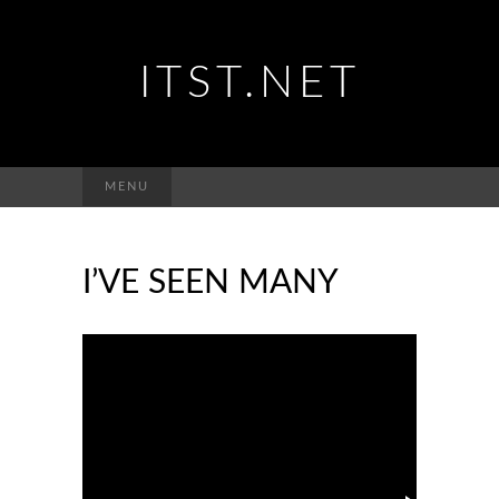
ITST.NET
Suchen
MENU
nach:
I’VE SEEN MANY