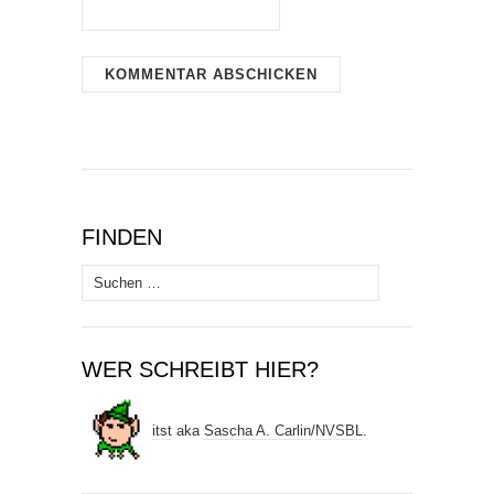
FINDEN
Suchen
nach:
WER SCHREIBT HIER?
itst
aka
Sascha A. Carlin
/
NVSBL
.