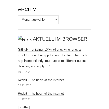
ARCHIV
Archiv
AKTUELL IM BROWSER
GitHub - ronitsingh10/FineTune: FineTune, a
macOS menu bar app to control volume for each
app independently, route apps to different output
devices, and apply EQ
19.01.2026
Reddit - The heart of the internet
02.12.2025
Reddit - The heart of the internet
01.12.2025
[untitled]