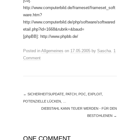
[cb]:
http://www.computerbild.de/frameset/frameset_soft
ware.htm?
http://www.computerbild.de/php/software/softwared
etail.php?id=1668&rubrik=&baud=
[phpBB]: http://www.phpbb.de/
Posted in
Allgemeines
on
17.05.2005
by
Sascha
.
1
Comment
←
SICHERHEITSUPDATE, PATCH, POC, EXPLOIT,
POTENZIELLE LÜCKEN, …
DIEBSTAHL KANN TEUER WERDEN - FÜR DEN
BESTOHLENEN
→
ONE COMMENT