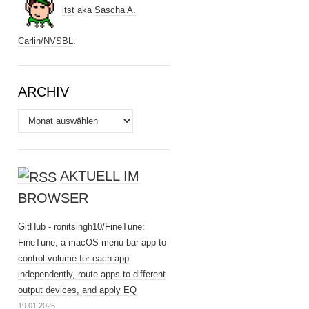
itst
aka
Sascha A.
Carlin
/
NVSBL
.
ARCHIV
Archiv
AKTUELL IM
BROWSER
GitHub - ronitsingh10/FineTune:
FineTune, a macOS menu bar app to
control volume for each app
independently, route apps to different
output devices, and apply EQ
19.01.2026