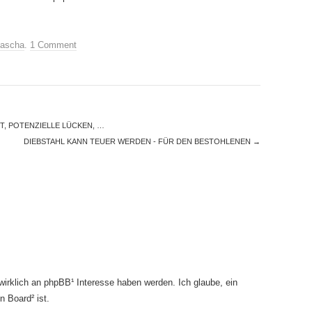
ascha
.
1 Comment
T, POTENZIELLE LÜCKEN, …
DIEBSTAHL KANN TEUER WERDEN - FÜR DEN BESTOHLENEN
→
irklich an phpBB¹ Interesse haben werden. Ich glaube, ein
n Board² ist.