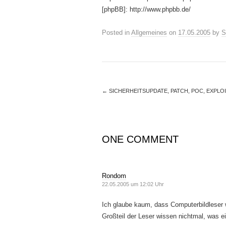
[phpBB]: http://www.phpbb.de/
Posted in
Allgemeines
on
17.05.2005
by
S
←
SICHERHEITSUPDATE, PATCH, POC, EXPLOI
ONE COMMENT
Rondom
22.05.2005 um 12:02 Uhr
Ich glaube kaum, dass Computerbildleser w
Großteil der Leser wissen nichtmal, was ei