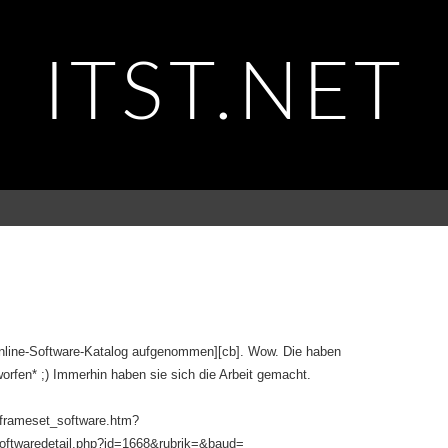
ITST.NET
 Online-Software-Katalog aufgenommen][cb]. Wow. Die haben
orfen* ;) Immerhin haben sie sich die Arbeit gemacht.
t/frameset_software.htm?
softwaredetail.php?id=1668&rubrik=&baud=