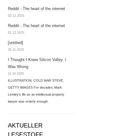
Reddit - The heart of the internet
02.12.2025
Reddit - The heart of the internet
01.12.2025
[untitled]
26.11.2025
I Thought I Knew Silicon Valley. I
Was Wrong
11.10.2025
ILLUSTRATION: COLD WAR STEVE;
GETTY IMAGES For decades, Mark
Lemley’s life as an intellectual property
lawyer was orderly enough.
AKTUELLER
LESESTOFF