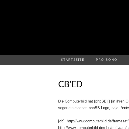
STARTSEITE
PRO BONO
CB’ED
Die Computerbild hat [phpBB][] [in ihren
sogar ein eigenes phpBB-Logo, naja, *entw
[cb]: http://www.computerbild.de/framese
http://www.computerbild.de/php/software/