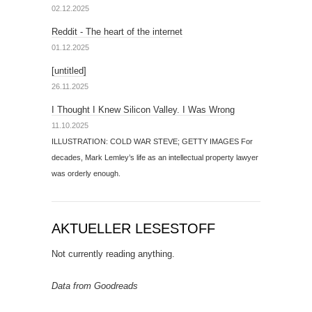
02.12.2025
Reddit - The heart of the internet
01.12.2025
[untitled]
26.11.2025
I Thought I Knew Silicon Valley. I Was Wrong
11.10.2025
ILLUSTRATION: COLD WAR STEVE; GETTY IMAGES For
decades, Mark Lemley’s life as an intellectual property lawyer
was orderly enough.
AKTUELLER LESESTOFF
Not currently reading anything.
Data from Goodreads