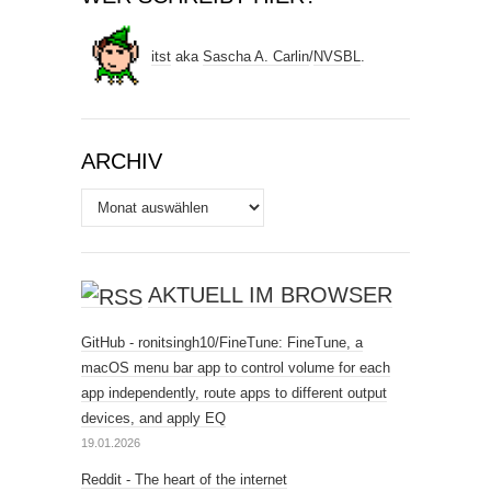
itst
aka
Sascha A. Carlin
/
NVSBL
.
ARCHIV
Archiv
AKTUELL IM BROWSER
GitHub - ronitsingh10/FineTune: FineTune, a
macOS menu bar app to control volume for each
app independently, route apps to different output
devices, and apply EQ
19.01.2026
Reddit - The heart of the internet