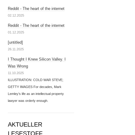
Reddit - The heart of the internet
02.12.2025
Reddit - The heart of the internet
01.12.2025
[untitled]
26.11.2025
I Thought I Knew Silicon Valley. I
Was Wrong
11.10.2025
ILLUSTRATION: COLD WAR STEVE;
GETTY IMAGES For decades, Mark
Lemley’s life as an intellectual property
lawyer was orderly enough.
AKTUELLER
LESESTOFF