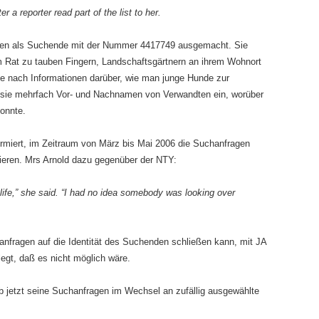
 a reporter read part of the list to her.
agen als Suchende mit der Nummer 4417749 ausgemacht. Sie
 Rat zu tauben Fingern, Landschaftsgärtnern an ihrem Wohnort
ie nach Informationen darüber, wie man junge Hunde zur
b sie mehrfach Vor- und Nachnamen von Verwandten ein, worüber
konnte.
ormiert, im Zeitraum von März bis Mai 2006 die Suchanfragen
lieren. Mrs Arnold dazu gegenüber der NTY:
life,” she said. “I had no idea somebody was looking over
nfragen auf die Identität des Suchenden schließen kann, mit JA
legt, daß es nicht möglich wäre.
b jetzt seine Suchanfragen im Wechsel an zufällig ausgewählte