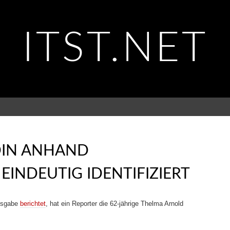
ITST.NET
DIN ANHAND
INDEUTIG IDENTIFIZIERT
Ausgabe
berichtet
, hat ein Reporter die 62-jährige Thelma Arnold