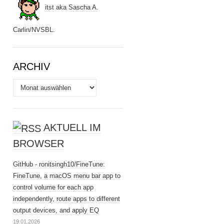
itst
aka
Sascha A.
Carlin
/
NVSBL
.
ARCHIV
Archiv
AKTUELL IM
BROWSER
GitHub - ronitsingh10/FineTune:
FineTune, a macOS menu bar app to
control volume for each app
independently, route apps to different
output devices, and apply EQ
19.01.2026