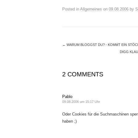
Posted in
Allgemeines
on
09.08.2006
by
S
←
WARUM BLOGGST DU? - KOMMT EIN STÖ
DIGG KLAU
2 COMMENTS
Pablo
09.08.2006 um 15:17 Uhr
Oder Cookies für die Suchmaschinen sper
haben ;)