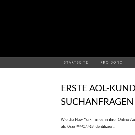
STARTSEITE
PRO BONO
ERSTE AOL-KUN
SUCHANFRAGEN E
Wie die New York Times in ihrer Online-
als
User #4417749
identifiziert: