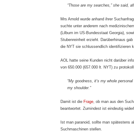
“Those are my searches,” she said, after
Mrs Arnold wurde anhand ihrer Suchanfr
suchte unter anderem nach medizinischem
(Lilburn im US-Bundesstaat Georgia), sow
Stubenreinheit erzieht. Darüberhinaus ga
die NYT sie schlussendlich identifizieren 
AOL hatte seine Kunden nicht darüber inf
von 650.000 (657.000 lt. NYT) zu protokol
“My goodness, it’s my whole personal 
my shoulder.”
Damit ist die
Frage
, ob man aus den Sucha
beantwortet. Zumindest ist eindeutig wider
Ist man paranoid, sollte man spätestens a
Suchmaschinen stellen.