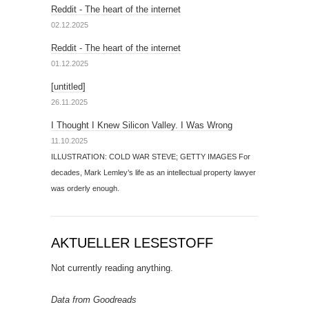
Reddit - The heart of the internet
02.12.2025
Reddit - The heart of the internet
01.12.2025
[untitled]
26.11.2025
I Thought I Knew Silicon Valley. I Was Wrong
11.10.2025
ILLUSTRATION: COLD WAR STEVE; GETTY IMAGES For
decades, Mark Lemley’s life as an intellectual property lawyer
was orderly enough.
AKTUELLER LESESTOFF
Not currently reading anything.
Data from Goodreads