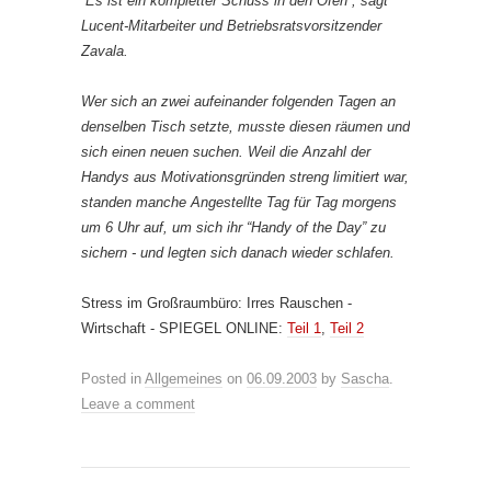
“Es ist ein kompletter Schuss in den Ofen”, sagt
Lucent-Mitarbeiter und Betriebsratsvorsitzender
Zavala.
Wer sich an zwei aufeinander folgenden Tagen an
denselben Tisch setzte, musste diesen räumen und
sich einen neuen suchen. Weil die Anzahl der
Handys aus Motivationsgründen streng limitiert war,
standen manche Angestellte Tag für Tag morgens
um 6 Uhr auf, um sich ihr “Handy of the Day” zu
sichern - und legten sich danach wieder schlafen.
Stress im Großraumbüro: Irres Rauschen -
Wirtschaft - SPIEGEL ONLINE:
Teil 1
,
Teil 2
Posted in
Allgemeines
on
06.09.2003
by
Sascha
.
Leave a comment