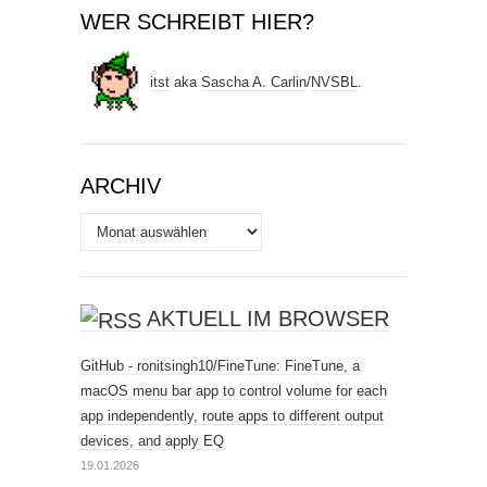
WER SCHREIBT HIER?
itst
aka
Sascha A. Carlin
/
NVSBL
.
ARCHIV
Archiv
AKTUELL IM BROWSER
GitHub - ronitsingh10/FineTune: FineTune, a
macOS menu bar app to control volume for each
app independently, route apps to different output
devices, and apply EQ
19.01.2026