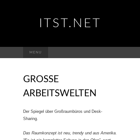
ITST.NET
Suchen
MENU
nach:
GROSSE A
RBEITSWELTEN
Der Spiegel über Großraumbüros und Desk-
Sharing.
Das Raumkonzept ist neu, trendy und aus Amerika.