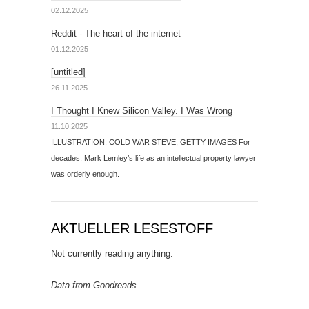
02.12.2025
Reddit - The heart of the internet
01.12.2025
[untitled]
26.11.2025
I Thought I Knew Silicon Valley. I Was Wrong
11.10.2025
ILLUSTRATION: COLD WAR STEVE; GETTY IMAGES For
decades, Mark Lemley’s life as an intellectual property lawyer
was orderly enough.
AKTUELLER LESESTOFF
Not currently reading anything.
Data from Goodreads