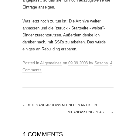
angepasst, so das sie nur noch auszugsweise die
Einträge anzeigen.
Was jetzt noch zu tun ist: Die Archive weiter
anpassen und die “zurück - Startseite - weiter”-
Dinger zurechtstutzen. Außerdem denke ich
darüber nach, mit
SSI’s
zu arbeiten. Das würde
einiges an Rebuilding ersparen.
Posted in
Allgemeines
on
09.09.2003
by
Sascha
.
4
Comments
←
BOXES AND ARROWS MIT NEUEN ARTIKELN
MT-ANPASSUNG PHASE III
→
4 COMMENTS