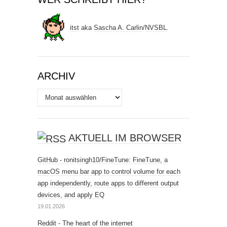
itst
aka
Sascha A. Carlin
/
NVSBL
.
ARCHIV
Archiv
AKTUELL IM BROWSER
GitHub - ronitsingh10/FineTune: FineTune, a
macOS menu bar app to control volume for each
app independently, route apps to different output
devices, and apply EQ
19.01.2026
Reddit - The heart of the internet