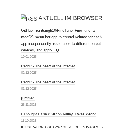
AKTUELL IM BROWSER
GitHub - ronitsingh10/FineTune: FineTune, a
macOS menu bar app to control volume for each
app independently, route apps to different output
devices, and apply EQ
19.01.2026
Reddit - The heart of the internet
02.12.2025
Reddit - The heart of the internet
01.12.2025
[untitled]
26.11.2025
I Thought I Knew Silicon Valley. I Was Wrong
11.10.2025
ILLUSTRATION: COLD WAR STEVE; GETTY IMAGES For