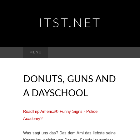
ITST.NET
Suchen
MENU
nach:
DONUTS, GUNS AND
A DAYSCHOOL
RoadTrip America® Funny Signs - Police
Academy?
Was sagt uns das? Das dem Ami das liebste seine