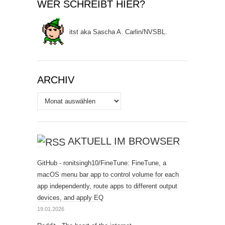
WER SCHREIBT HIER?
itst
aka
Sascha A. Carlin
/
NVSBL
.
ARCHIV
Archiv
AKTUELL IM BROWSER
GitHub - ronitsingh10/FineTune: FineTune, a
macOS menu bar app to control volume for each
app independently, route apps to different output
devices, and apply EQ
19.01.2026