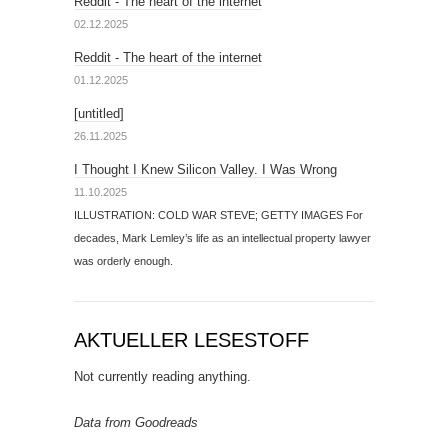
Reddit - The heart of the internet
02.12.2025
Reddit - The heart of the internet
01.12.2025
[untitled]
26.11.2025
I Thought I Knew Silicon Valley. I Was Wrong
11.10.2025
ILLUSTRATION: COLD WAR STEVE; GETTY IMAGES For
decades, Mark Lemley’s life as an intellectual property lawyer
was orderly enough.
AKTUELLER LESESTOFF
Not currently reading anything.
Data from Goodreads