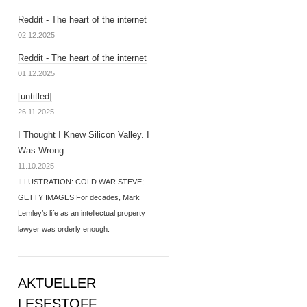
Reddit - The heart of the internet
02.12.2025
Reddit - The heart of the internet
01.12.2025
[untitled]
26.11.2025
I Thought I Knew Silicon Valley. I
Was Wrong
11.10.2025
ILLUSTRATION: COLD WAR STEVE;
GETTY IMAGES For decades, Mark
Lemley’s life as an intellectual property
lawyer was orderly enough.
AKTUELLER
LESESTOFF