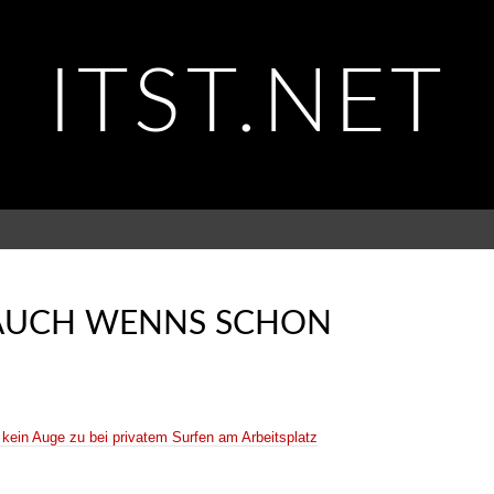
ITST.NET
(AUCH WENNS SCHON
ein Auge zu bei privatem Surfen am Arbeitsplatz