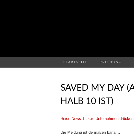
STARTSEITE
PRO BONO
SAVED MY DAY 
HALB 10 IST)
Heise News-Ticker: Unternehmen drücken k
Die Meldung ist dermaßen banal…