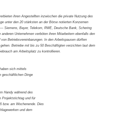
rbieten ihren Angestellten inzwischen die private Nutzung des
ge unter den 20 stärksten an der Börse notierten Konzernen
n — Siemens, Bayer, Telekom, RWE, Deutsche Bank, Schering
e anderen Unternehmen verböten ihren Mitarbeitern ebenfalls den
d von Betriebsvereinbarungen. In den Arbeitspausen dürften
ur gehen. Betriebe mit bis zu 50 Beschäftigten verzichten laut dem
ebrauch am Arbeitsplatz zu kontrollieren.
aben sich mittels
ne geschäftlichen Dinge
 dem Handy während des
 Projektstichtag und für
luß bzw. am Wochenende. Dies
hschlagewerken und dem