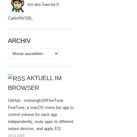
itst
aka
Sascha A.
Carlin
/
NVSBL
.
ARCHIV
Archiv
AKTUELL IM
BROWSER
GitHub - ronitsingh10/FineTune:
FineTune, a macOS menu bar app to
control volume for each app
independently, route apps to different
output devices, and apply EQ
19.01.2026