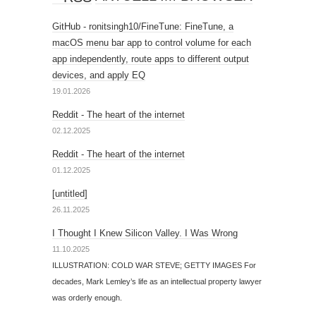
GitHub - ronitsingh10/FineTune: FineTune, a
macOS menu bar app to control volume for each
app independently, route apps to different output
devices, and apply EQ
19.01.2026
Reddit - The heart of the internet
02.12.2025
Reddit - The heart of the internet
01.12.2025
[untitled]
26.11.2025
I Thought I Knew Silicon Valley. I Was Wrong
11.10.2025
ILLUSTRATION: COLD WAR STEVE; GETTY IMAGES For
decades, Mark Lemley’s life as an intellectual property lawyer
was orderly enough.