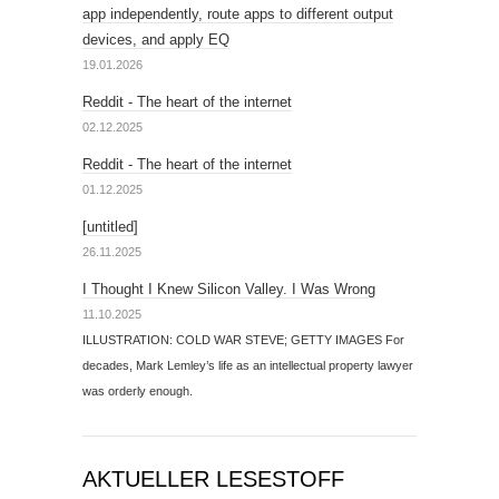
app independently, route apps to different output
devices, and apply EQ
19.01.2026
Reddit - The heart of the internet
02.12.2025
Reddit - The heart of the internet
01.12.2025
[untitled]
26.11.2025
I Thought I Knew Silicon Valley. I Was Wrong
11.10.2025
ILLUSTRATION: COLD WAR STEVE; GETTY IMAGES For
decades, Mark Lemley’s life as an intellectual property lawyer
was orderly enough.
AKTUELLER LESESTOFF