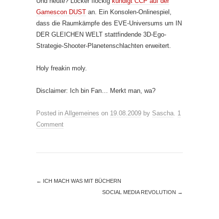
Und heute? Locker flockig
kündigt CCP auf der
Gamescon DUST
an. Ein Konsolen-Onlinespiel,
dass die Raumkämpfe des EVE-Universums um IN
DER GLEICHEN WELT stattfindende 3D-Ego-
Strategie-Shooter-Planetenschlachten erweitert.
Holy freakin moly.
Disclaimer: Ich bin Fan… Merkt man, wa?
Posted in
Allgemeines
on
19.08.2009
by
Sascha
.
1
Comment
←
ICH MACH WAS MIT BÜCHERN
SOCIAL MEDIA REVOLUTION
→