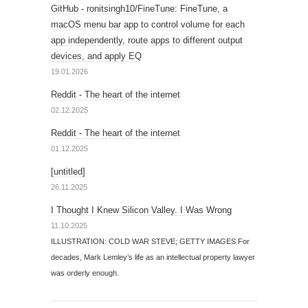
GitHub - ronitsingh10/FineTune: FineTune, a
macOS menu bar app to control volume for each
app independently, route apps to different output
devices, and apply EQ
19.01.2026
Reddit - The heart of the internet
02.12.2025
Reddit - The heart of the internet
01.12.2025
[untitled]
26.11.2025
I Thought I Knew Silicon Valley. I Was Wrong
11.10.2025
ILLUSTRATION: COLD WAR STEVE; GETTY IMAGES For
decades, Mark Lemley’s life as an intellectual property lawyer
was orderly enough.