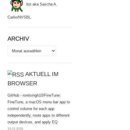
itst
aka
Sascha A.
Carlin
/
NVSBL
.
ARCHIV
Archiv
AKTUELL IM
BROWSER
GitHub - ronitsingh10/FineTune:
FineTune, a macOS menu bar app to
control volume for each app
independently, route apps to different
output devices, and apply EQ
19.01.2026