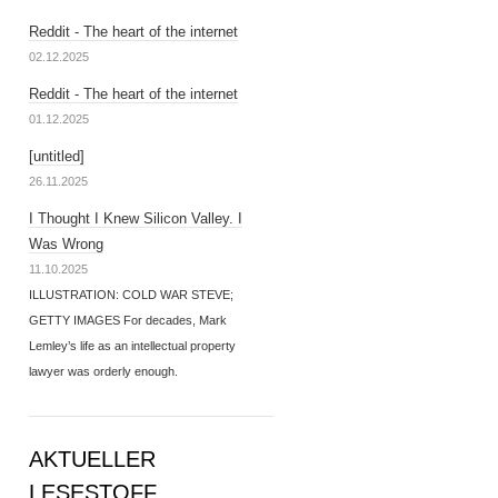
Reddit - The heart of the internet
02.12.2025
Reddit - The heart of the internet
01.12.2025
[untitled]
26.11.2025
I Thought I Knew Silicon Valley. I
Was Wrong
11.10.2025
ILLUSTRATION: COLD WAR STEVE;
GETTY IMAGES For decades, Mark
Lemley’s life as an intellectual property
lawyer was orderly enough.
AKTUELLER
LESESTOFF