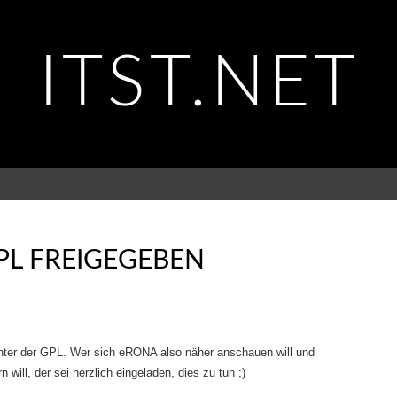
ITST.NET
PL FREIGEGEBEN
nter der GPL. Wer sich eRONA also näher anschauen will und
ill, der sei herzlich eingeladen, dies zu tun ;)