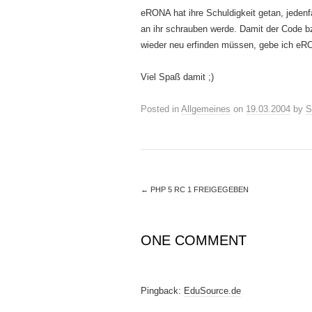
eRONA hat ihre Schuldigkeit getan, jedenfa
an ihr schrauben werde. Damit der Code bz
wieder neu erfinden müssen, gebe ich eRO
Viel Spaß damit ;)
Posted in
Allgemeines
on
19.03.2004
by
S
←
PHP 5 RC 1 FREIGEGEBEN
ONE COMMENT
Pingback:
EduSource.de