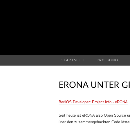
STARTSEITE
PRO BONO
ERONA UNTER G
BerliOS Developer: Project Info - eRONA
Seit heute ist eRONA also Open Source u
über den zusammengehackten Code lästern w