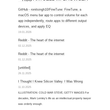
GitHub - ronitsingh10/FineTune: FineTune, a
macOS menu bar app to control volume for each
app independently, route apps to different output
devices, and apply EQ
19.01.2026
Reddit - The heart of the internet
02.12.2025
Reddit - The heart of the internet
01.12.2025
[untitled]
26.11.2025
I Thought I Knew Silicon Valley. I Was Wrong
11.10.2025
ILLUSTRATION: COLD WAR STEVE; GETTY IMAGES For
decades, Mark Lemley’s life as an intellectual property lawyer
was orderly enough.