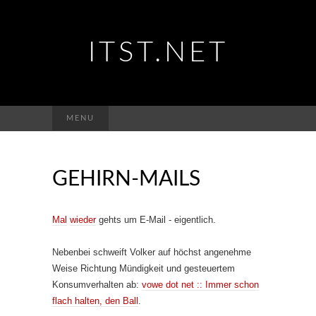
ITST.NET
Suchen
MENU
nach:
GEHIRN-MAILS
Mal
wieder
gehts um E-Mail - eigentlich.
Nebenbei schweift Volker auf höchst angenehme
Weise Richtung Mündigkeit und gesteuertem
Konsumverhalten ab:
vowe dot net :: Immer schon
flach halten, den Ball
.