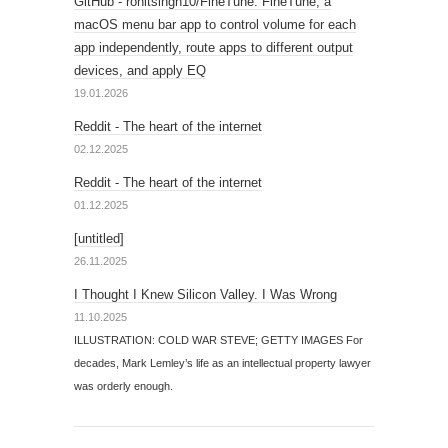
GitHub - ronitsingh10/FineTune: FineTune, a
macOS menu bar app to control volume for each
app independently, route apps to different output
devices, and apply EQ
19.01.2026
Reddit - The heart of the internet
02.12.2025
Reddit - The heart of the internet
01.12.2025
[untitled]
26.11.2025
I Thought I Knew Silicon Valley. I Was Wrong
11.10.2025
ILLUSTRATION: COLD WAR STEVE; GETTY IMAGES For
decades, Mark Lemley’s life as an intellectual property lawyer
was orderly enough.