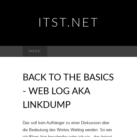
ITST.NET
Suchen
MENU
nach:
BACK TO THE BASICS
- WEB LOG AKA
LINKDUMP
Das soll kein Aufhänger zu einer Diskussion über
die Bedeutung des Wortes Weblog werden. So wie
ich Blogs hier beschreibe sehe
ich
sie - das heisst