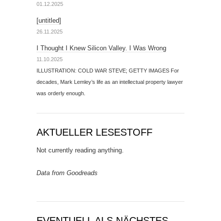
01.12.2025
[untitled]
26.11.2025
I Thought I Knew Silicon Valley. I Was Wrong
11.10.2025
ILLUSTRATION: COLD WAR STEVE; GETTY IMAGES For
decades, Mark Lemley’s life as an intellectual property lawyer
was orderly enough.
AKTUELLER LESESTOFF
Not currently reading anything.
Data from Goodreads
EVENTUELL ALS NÄCHSTES