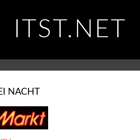
ITST.NET
EI NACHT