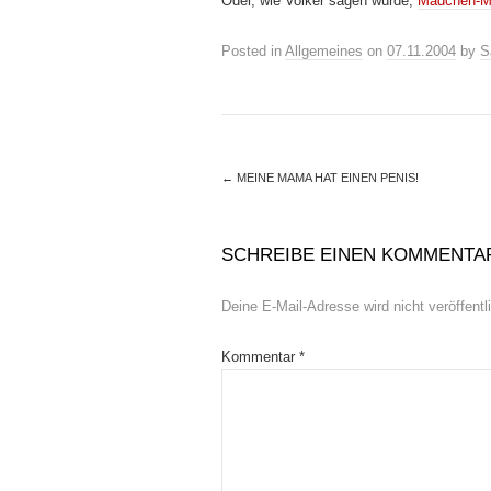
Oder, wie Volker sagen würde,
Mädchen-M
Posted in
Allgemeines
on
07.11.2004
by
S
←
MEINE MAMA HAT EINEN PENIS!
SCHREIBE EINEN KOMMENTA
Deine E-Mail-Adresse wird nicht veröffentli
Kommentar
*