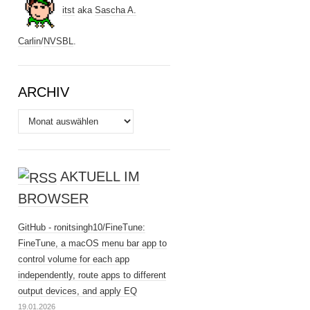
itst
aka
Sascha A.
Carlin
/
NVSBL
.
ARCHIV
Archiv
AKTUELL IM
BROWSER
GitHub - ronitsingh10/FineTune:
FineTune, a macOS menu bar app to
control volume for each app
independently, route apps to different
output devices, and apply EQ
19.01.2026