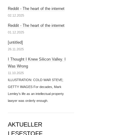
Reddit - The heart of the internet
02.12.2025
Reddit - The heart of the internet
01.12.2025
[untitled]
26.11.2025
I Thought I Knew Silicon Valley. I
Was Wrong
11.10.2025
ILLUSTRATION: COLD WAR STEVE;
GETTY IMAGES For decades, Mark
Lemley’s life as an intellectual property
lawyer was orderly enough.
AKTUELLER
LESESTOFF