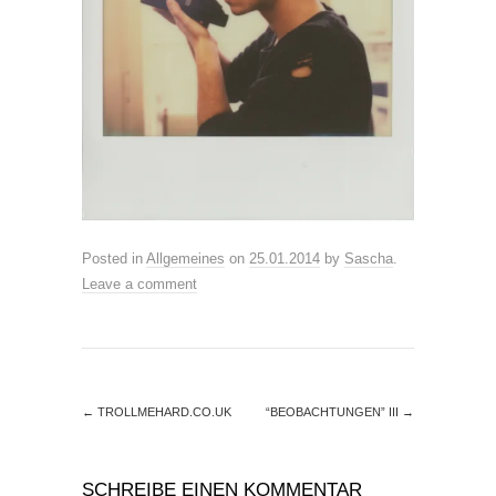
Posted in
Allgemeines
on
25.01.2014
by
Sascha
.
Leave a comment
←
TROLLMEHARD.CO.UK
“BEOBACHTUNGEN” III
→
SCHREIBE EINEN KOMMENTAR