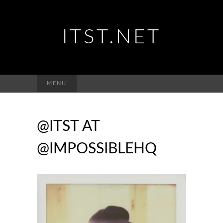
ITST.NET
Suchen
MENU
nach:
@ITST AT
@IMPOSSIBLEHQ