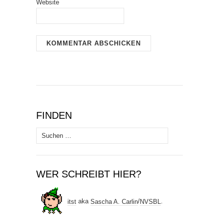
Website
FINDEN
Suchen
nach:
WER SCHREIBT HIER?
itst
aka
Sascha A. Carlin
/
NVSBL
.