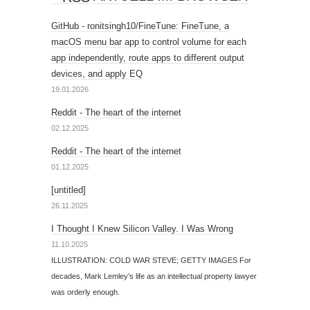
GitHub - ronitsingh10/FineTune: FineTune, a
macOS menu bar app to control volume for each
app independently, route apps to different output
devices, and apply EQ
19.01.2026
Reddit - The heart of the internet
02.12.2025
Reddit - The heart of the internet
01.12.2025
[untitled]
26.11.2025
I Thought I Knew Silicon Valley. I Was Wrong
11.10.2025
ILLUSTRATION: COLD WAR STEVE; GETTY IMAGES For
decades, Mark Lemley’s life as an intellectual property lawyer
was orderly enough.