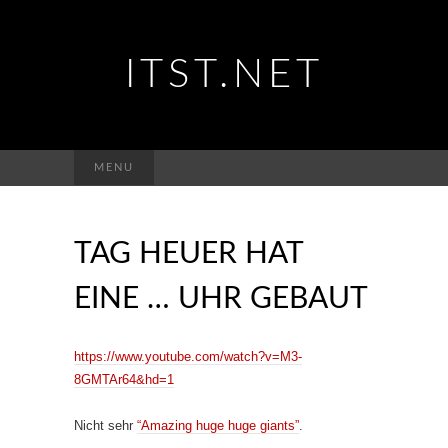
ITST.NET
Suchen
MENU
nach:
TAG HEUER HAT
EINE … UHR GEBAUT
https://www.youtube.com/watch?v=M3-
8GMTAr64&hd=1
Nicht sehr
“Amazing huge huge giants”
.