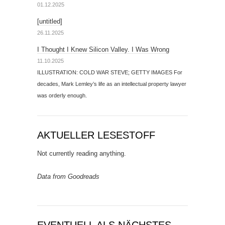
01.12.2025
[untitled]
26.11.2025
I Thought I Knew Silicon Valley. I Was Wrong
11.10.2025
ILLUSTRATION: COLD WAR STEVE; GETTY IMAGES For
decades, Mark Lemley’s life as an intellectual property lawyer
was orderly enough.
AKTUELLER LESESTOFF
Not currently reading anything.
Data from Goodreads
EVENTUELL ALS NÄCHSTES