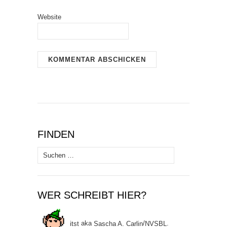
Website
FINDEN
Suchen
nach:
WER SCHREIBT HIER?
itst
aka
Sascha A. Carlin
/
NVSBL
.