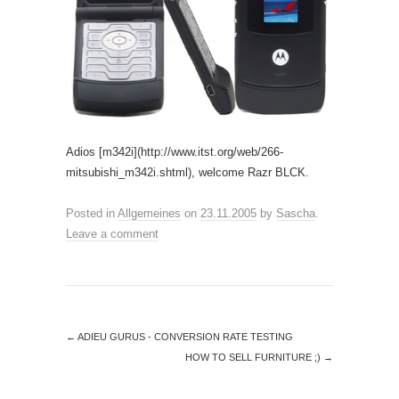
Adios [m342i](http://www.itst.org/web/266-
mitsubishi_m342i.shtml), welcome Razr BLCK.
Posted in
Allgemeines
on
23.11.2005
by
Sascha
.
Leave a comment
←
ADIEU GURUS - CONVERSION RATE TESTING
HOW TO SELL FURNITURE ;)
→