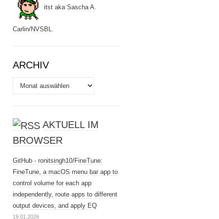
itst
aka
Sascha A.
Carlin
/
NVSBL
.
ARCHIV
Archiv
AKTUELL IM
BROWSER
GitHub - ronitsingh10/FineTune:
FineTune, a macOS menu bar app to
control volume for each app
independently, route apps to different
output devices, and apply EQ
19.01.2026