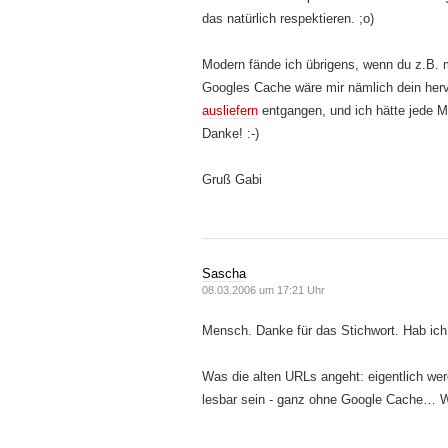
das natürlich respektieren. ;o)
Modern fände ich übrigens, wenn du z.B. 
Googles Cache wäre mir nämlich dein herv
ausliefern
entgangen, und ich hätte jede M
Danke! :-)
Gruß Gabi
Sascha
08.03.2006 um 17:21 Uhr
Mensch. Danke für das Stichwort. Hab ich 
Was die alten URLs angeht: eigentlich werd
lesbar sein - ganz ohne Google Cache… W