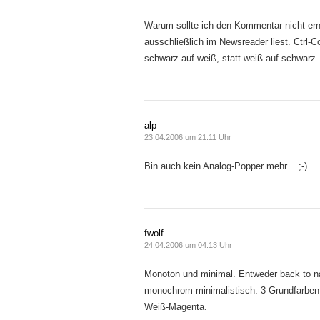
Warum sollte ich den Kommentar nicht erns
ausschließlich im Newsreader liest. Ctrl-C
schwarz auf weiß, statt weiß auf schwarz.
alp
23.04.2006 um 21:11 Uhr
Bin auch kein Analog-Popper mehr .. ;-)
fwolf
24.04.2006 um 04:13 Uhr
Monoton und minimal. Entweder back to n
monochrom-minimalistisch: 3 Grundfarbe
Weiß-Magenta.