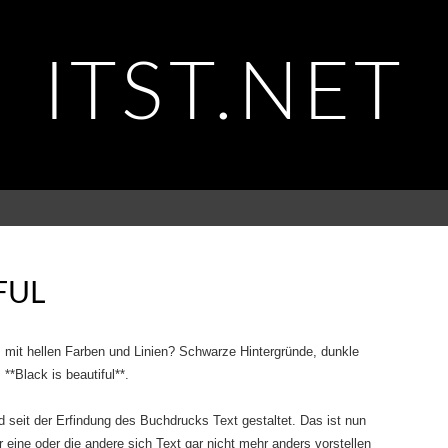
ITST.NET
FUL
mit hellen Farben und Linien? Schwarze Hintergründe, dunkle
**Black is beautiful**.
seit der Erfindung des Buchdrucks Text gestaltet. Das ist nun
r eine oder die andere sich Text gar nicht mehr anders vorstellen