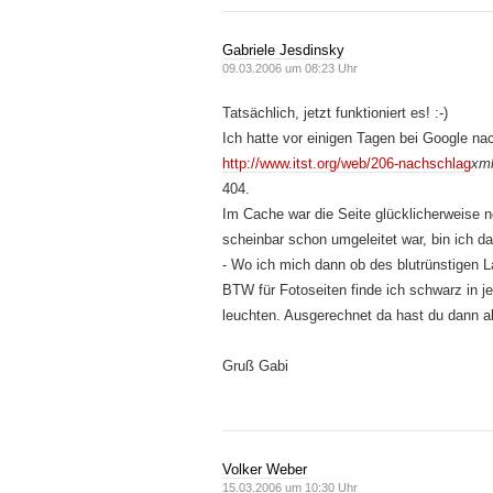
Gabriele Jesdinsky
09.03.2006 um 08:23 Uhr
Tatsächlich, jetzt funktioniert es! :-)
Ich hatte vor einigen Tagen bei Google nac
http://www.itst.org/web/206-nachschlag
xm
404.
Im Cache war die Seite glücklicherweise 
scheinbar schon umgeleitet war, bin ich da
- Wo ich mich dann ob des blutrünstigen L
BTW für Fotoseiten finde ich schwarz in j
leuchten. Ausgerechnet da hast du dann ab
Gruß Gabi
Volker Weber
15.03.2006 um 10:30 Uhr