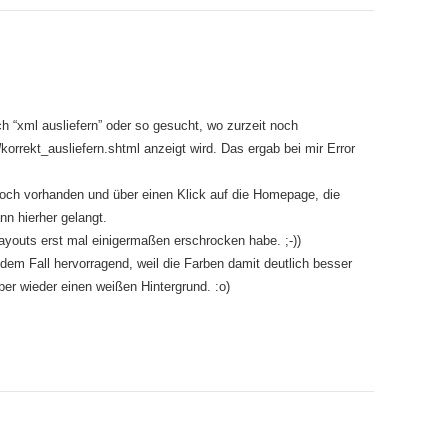
h “xml ausliefern” oder so gesucht, wo zurzeit noch
l
korrekt_ausliefern.shtml anzeigt wird. Das ergab bei mir Error
noch vorhanden und über einen Klick auf die Homepage, die
nn hierher gelangt.
ayouts erst mal einigermaßen erschrocken habe. ;-))
edem Fall hervorragend, weil die Farben damit deutlich besser
er wieder einen weißen Hintergrund. :o)