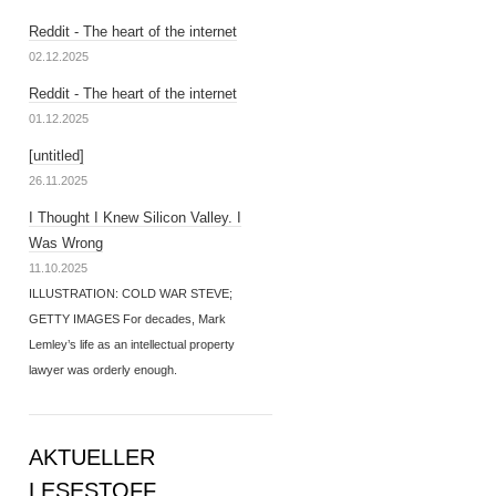
Reddit - The heart of the internet
02.12.2025
Reddit - The heart of the internet
01.12.2025
[untitled]
26.11.2025
I Thought I Knew Silicon Valley. I
Was Wrong
11.10.2025
ILLUSTRATION: COLD WAR STEVE;
GETTY IMAGES For decades, Mark
Lemley’s life as an intellectual property
lawyer was orderly enough.
AKTUELLER
LESESTOFF