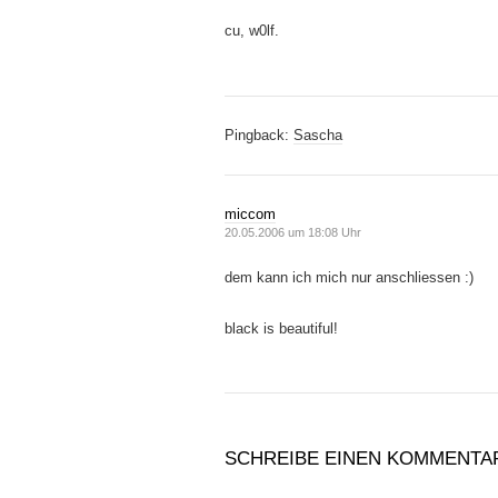
cu, w0lf.
Pingback:
Sascha
miccom
20.05.2006 um 18:08 Uhr
dem kann ich mich nur anschliessen :)
black is beautiful!
SCHREIBE EINEN KOMMENTA