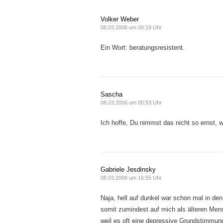
Volker Weber
08.03.2006 um 00:19 Uhr
Ein Wort: beratungsresistent.
Sascha
08.03.2006 um 00:53 Uhr
Ich hoffe, Du nimmst das nicht so ernst, 
Gabriele Jesdinsky
08.03.2006 um 16:55 Uhr
Naja, hell auf dunkel war schon mal in d
somit zumindest auf mich als älteren Men
weil es oft eine depressive Grundstimmu