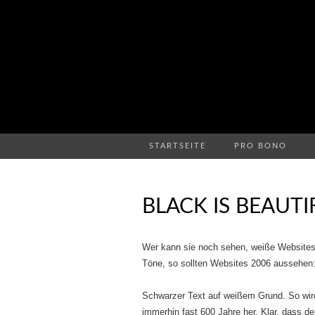
STARTSEITE
PRO BONO
BLACK IS BEAUTI
Wer kann sie noch sehen, weiße Websites 
Töne, so sollten Websites 2006 aussehen: 
Schwarzer Text auf weißem Grund. So wird 
immerhin fast 600 Jahre her. Klar, dass de