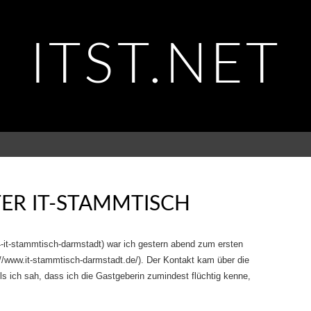
ITST.NET
ER IT-STAMMTISCH
94-it-stammtisch-darmstadt) war ich gestern abend zum ersten
//www.it-stammtisch-darmstadt.de/). Der Kontakt kam über die
s ich sah, dass ich die Gastgeberin zumindest flüchtig kenne,