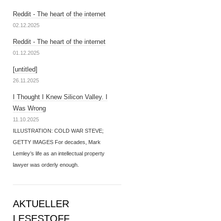
Reddit - The heart of the internet
02.12.2025
Reddit - The heart of the internet
01.12.2025
[untitled]
26.11.2025
I Thought I Knew Silicon Valley. I
Was Wrong
11.10.2025
ILLUSTRATION: COLD WAR STEVE;
GETTY IMAGES For decades, Mark
Lemley’s life as an intellectual property
lawyer was orderly enough.
AKTUELLER
LESESTOFF