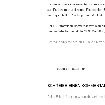
Es was ein sehr interessanter, informativ
aus Fachthemen und netten Plaudereien. Un
Vortrag zu halten. So fängt man Mitglieder 
Der IT-Stammtisch Darmstadt trifft sich 
Der nächste Termin ist der **09. Mai 2006
Posted in
Allgemeines
on
12.04.2006
by
S
←
IT-STAMMTISCH DARMSTADT
SCHREIBE EINEN KOMMENTA
Deine E-Mail-Adresse wird nicht veröffentli