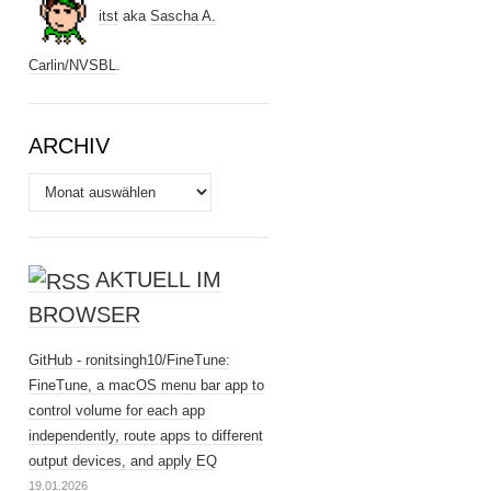
itst
aka
Sascha A.
Carlin
/
NVSBL
.
ARCHIV
Archiv
AKTUELL IM
BROWSER
GitHub - ronitsingh10/FineTune:
FineTune, a macOS menu bar app to
control volume for each app
independently, route apps to different
output devices, and apply EQ
19.01.2026