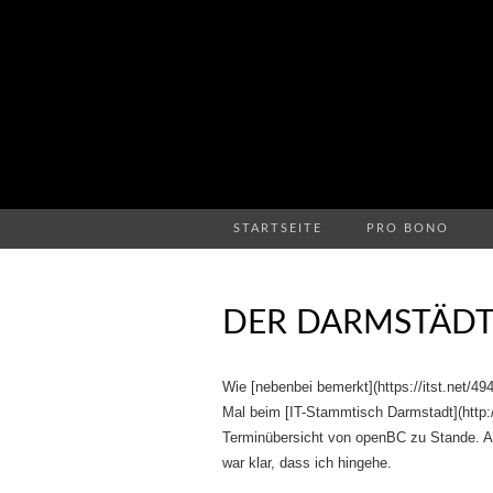
STARTSEITE
PRO BONO
DER DARMSTÄDT
Wie [nebenbei bemerkt](https://itst.net/4
Mal beim [IT-Stammtisch Darmstadt](http:
Terminübersicht von openBC zu Stande. Al
war klar, dass ich hingehe.