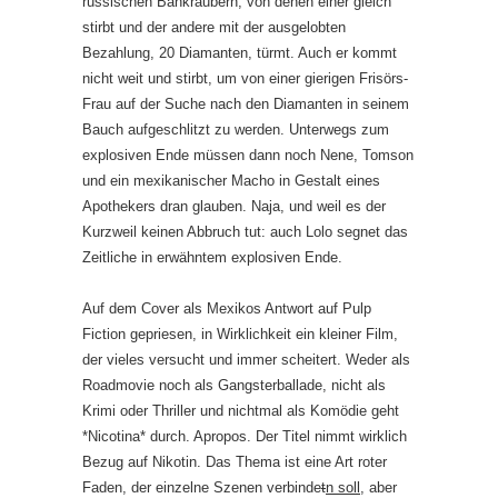
russischen Bankräubern, von denen einer gleich
stirbt und der andere mit der ausgelobten
Bezahlung, 20 Diamanten, türmt. Auch er kommt
nicht weit und stirbt, um von einer gierigen Frisörs-
Frau auf der Suche nach den Diamanten in seinem
Bauch aufgeschlitzt zu werden. Unterwegs zum
explosiven Ende müssen dann noch Nene, Tomson
und ein mexikanischer Macho in Gestalt eines
Apothekers dran glauben. Naja, und weil es der
Kurzweil keinen Abbruch tut: auch Lolo segnet das
Zeitliche in erwähntem explosiven Ende.
Auf dem Cover als Mexikos Antwort auf Pulp
Fiction gepriesen, in Wirklichkeit ein kleiner Film,
der vieles versucht und immer scheitert. Weder als
Roadmovie noch als Gangsterballade, nicht als
Krimi oder Thriller und nichtmal als Komödie geht
*Nicotina* durch. Apropos. Der Titel nimmt wirklich
Bezug auf Nikotin. Das Thema ist eine Art roter
Faden, der einzelne Szenen verbinde
t
n soll
, aber