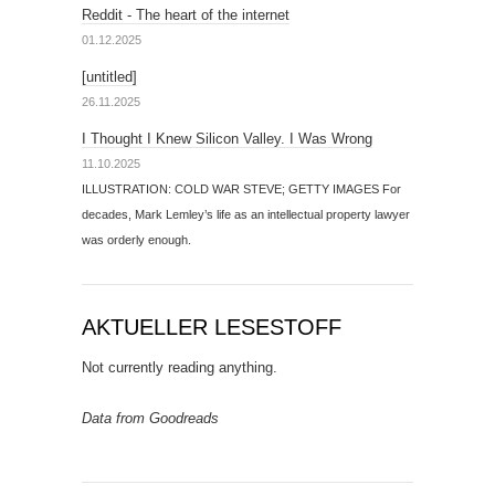
Reddit - The heart of the internet
01.12.2025
[untitled]
26.11.2025
I Thought I Knew Silicon Valley. I Was Wrong
11.10.2025
ILLUSTRATION: COLD WAR STEVE; GETTY IMAGES For
decades, Mark Lemley’s life as an intellectual property lawyer
was orderly enough.
AKTUELLER LESESTOFF
Not currently reading anything.
Data from Goodreads