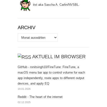
itst
aka
Sascha A. Carlin
/
NVSBL
.
ARCHIV
Archiv
AKTUELL IM BROWSER
GitHub - ronitsingh10/FineTune: FineTune, a
macOS menu bar app to control volume for each
app independently, route apps to different output
devices, and apply EQ
19.01.2026
Reddit - The heart of the internet
02.12.2025