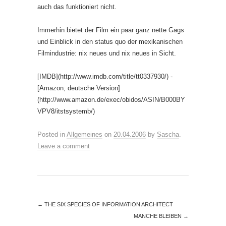
auch das funktioniert nicht.
Immerhin bietet der Film ein paar ganz nette Gags
und Einblick in den status quo der mexikanischen
Filmindustrie: nix neues und nix neues in Sicht.
[IMDB](http://www.imdb.com/title/tt0337930/) -
[Amazon, deutsche Version]
(http://www.amazon.de/exec/obidos/ASIN/B000BY
VPV8/itstsystemb/)
Posted in
Allgemeines
on
20.04.2006
by
Sascha
.
Leave a comment
←
THE SIX SPECIES OF INFORMATION ARCHITECT
MANCHE BLEIBEN
→