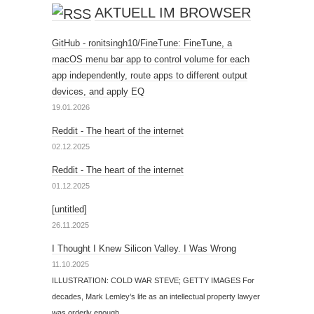
AKTUELL IM BROWSER
GitHub - ronitsingh10/FineTune: FineTune, a
macOS menu bar app to control volume for each
app independently, route apps to different output
devices, and apply EQ
19.01.2026
Reddit - The heart of the internet
02.12.2025
Reddit - The heart of the internet
01.12.2025
[untitled]
26.11.2025
I Thought I Knew Silicon Valley. I Was Wrong
11.10.2025
ILLUSTRATION: COLD WAR STEVE; GETTY IMAGES For
decades, Mark Lemley’s life as an intellectual property lawyer
was orderly enough.