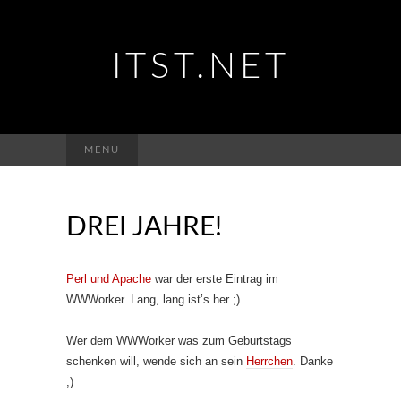
ITST.NET
Suchen
MENU
nach:
DREI JAHRE!
Perl und Apache
war der erste Eintrag im
WWWorker. Lang, lang ist’s her ;)
Wer dem WWWorker was zum Geburtstags
schenken will, wende sich an sein
Herrchen
. Danke
;)