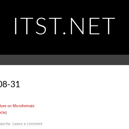
ITST.NET
08-31
ture on Microformats
icle
)
ascha
.
Leave a comment