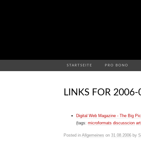
STARTSEITE
PRO BONO
LINKS FOR 2006-
Digital Web Magazine - The Big Pic
(tags:
microformats
discusscion
art
Posted in
Allgemeines
on
31.08.2006
by
S