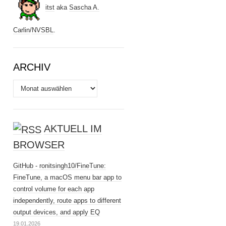
itst
aka
Sascha A.
Carlin
/
NVSBL
.
ARCHIV
Archiv
AKTUELL IM
BROWSER
GitHub - ronitsingh10/FineTune:
FineTune, a macOS menu bar app to
control volume for each app
independently, route apps to different
output devices, and apply EQ
19.01.2026