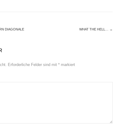
ERN DIAGONALE
WHAT THE HELL…
→
R
cht.
Erforderliche Felder sind mit
*
markiert