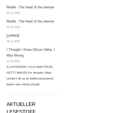
Reddit - The heart of the internet
02.12.2025
Reddit - The heart of the internet
01.12.2025
[untitled]
26.11.2025
I Thought I Knew Silicon Valley. I
Was Wrong
11.10.2025
ILLUSTRATION: COLD WAR STEVE;
GETTY IMAGES For decades, Mark
Lemley’s life as an intellectual property
lawyer was orderly enough.
AKTUELLER
LESESTOFF