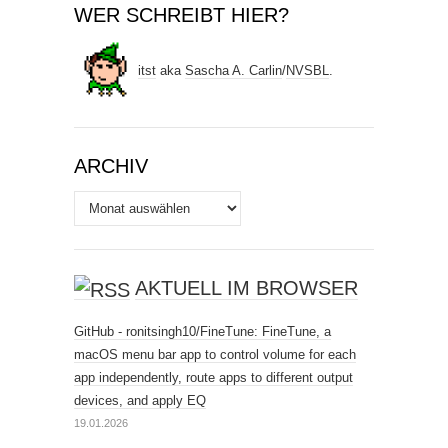
WER SCHREIBT HIER?
itst
aka
Sascha A. Carlin
/
NVSBL
.
ARCHIV
Archiv
AKTUELL IM BROWSER
GitHub - ronitsingh10/FineTune: FineTune, a
macOS menu bar app to control volume for each
app independently, route apps to different output
devices, and apply EQ
19.01.2026