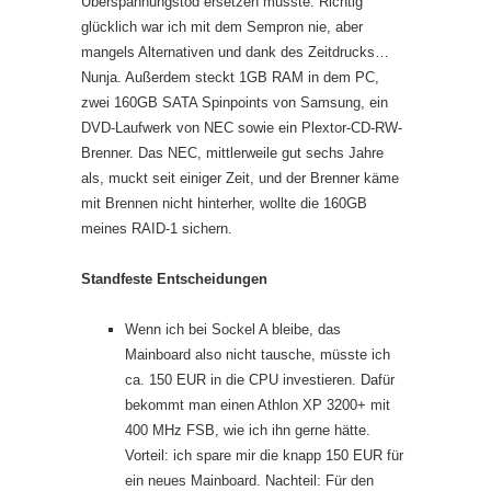
Überspannungstod ersetzen musste. Richtig
glücklich war ich mit dem Sempron nie, aber
mangels Alternativen und dank des Zeitdrucks…
Nunja. Außerdem steckt 1GB RAM in dem PC,
zwei 160GB SATA Spinpoints von Samsung, ein
DVD-Laufwerk von NEC sowie ein Plextor-CD-RW-
Brenner. Das NEC, mittlerweile gut sechs Jahre
als, muckt seit einiger Zeit, und der Brenner käme
mit Brennen nicht hinterher, wollte die 160GB
meines RAID-1 sichern.
Standfeste Entscheidungen
Wenn ich bei Sockel A bleibe, das
Mainboard also nicht tausche, müsste ich
ca. 150 EUR in die CPU investieren. Dafür
bekommt man einen Athlon XP 3200+ mit
400 MHz FSB, wie ich ihn gerne hätte.
Vorteil: ich spare mir die knapp 150 EUR für
ein neues Mainboard. Nachteil: Für den