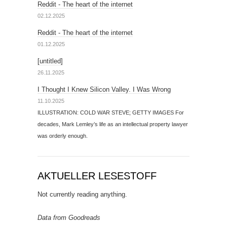
Reddit - The heart of the internet
02.12.2025
Reddit - The heart of the internet
01.12.2025
[untitled]
26.11.2025
I Thought I Knew Silicon Valley. I Was Wrong
11.10.2025
ILLUSTRATION: COLD WAR STEVE; GETTY IMAGES For
decades, Mark Lemley’s life as an intellectual property lawyer
was orderly enough.
AKTUELLER LESESTOFF
Not currently reading anything.
Data from Goodreads