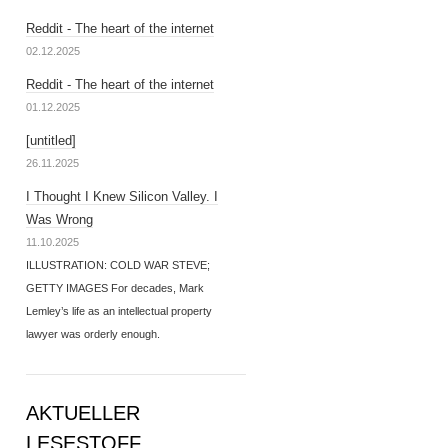
Reddit - The heart of the internet
02.12.2025
Reddit - The heart of the internet
01.12.2025
[untitled]
26.11.2025
I Thought I Knew Silicon Valley. I
Was Wrong
11.10.2025
ILLUSTRATION: COLD WAR STEVE;
GETTY IMAGES For decades, Mark
Lemley’s life as an intellectual property
lawyer was orderly enough.
AKTUELLER
LESESTOFF