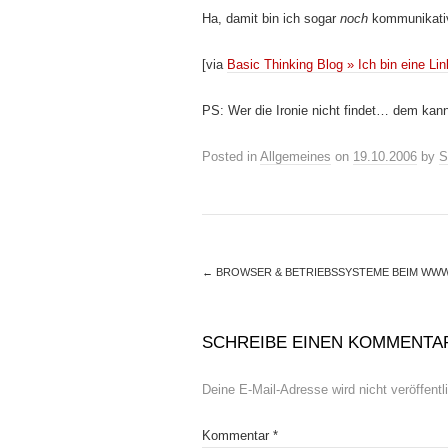
Ha, damit bin ich sogar
noch
kommunikative
[via
Basic Thinking Blog » Ich bin eine L
PS: Wer die Ironie nicht findet… dem kann 
Posted in
Allgemeines
on
19.10.2006
by
S
←
BROWSER & BETRIEBSSYSTEME BEIM WW
SCHREIBE EINEN KOMMENTA
Deine E-Mail-Adresse wird nicht veröffentli
Kommentar
*