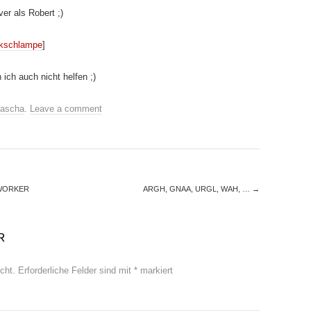
r als Robert ;)
inkschlampe
]
ich auch nicht helfen ;)
ascha
.
Leave a comment
WORKER
ARGH, GNAA, URGL, WAH, …
→
R
cht.
Erforderliche Felder sind mit
*
markiert