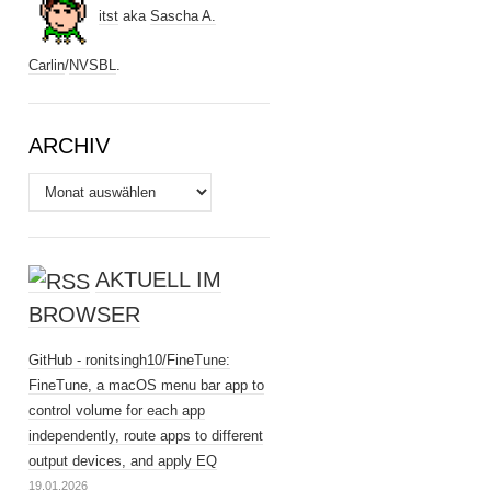
itst
aka
Sascha A.
Carlin
/
NVSBL
.
ARCHIV
Archiv
AKTUELL IM
BROWSER
GitHub - ronitsingh10/FineTune:
FineTune, a macOS menu bar app to
control volume for each app
independently, route apps to different
output devices, and apply EQ
19.01.2026