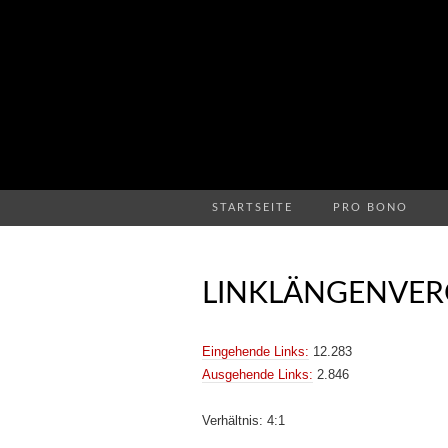
STARTSEITE
PRO BONO
LINKLÄNGENVER
Eingehende Links:
12.283
Ausgehende Links:
2.846
Verhältnis: 4:1