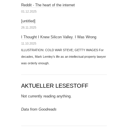
Reddit - The heart of the internet
01.12.2025
[untitled]
26.11.2025
I Thought I Knew Silicon Valley. I Was Wrong
11.10.2025
ILLUSTRATION: COLD WAR STEVE; GETTY IMAGES For
decades, Mark Lemley’s life as an intellectual property lawyer
was orderly enough.
AKTUELLER LESESTOFF
Not currently reading anything.
Data from Goodreads