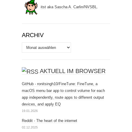
itst
aka
Sascha A. Carlin
/
NVSBL
.
ARCHIV
Archiv
AKTUELL IM BROWSER
GitHub - ronitsingh10/FineTune: FineTune, a
macOS menu bar app to control volume for each
app independently, route apps to different output
devices, and apply EQ
19.01.2026
Reddit - The heart of the internet
02.12.2025