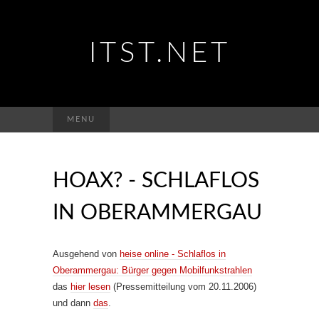
ITST.NET
Suchen
MENU
nach:
HOAX? - SCHLAFLOS
IN OBERAMMERGAU
Ausgehend von
heise online - Schlaflos in
Oberammergau: Bürger gegen Mobilfunkstrahlen
das
hier lesen
(Pressemitteilung vom 20.11.2006)
und dann
das
.