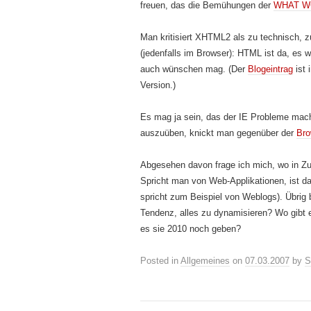
freuen, das die Bemühungen der
WHAT W
Man kritisiert XHTML2 als zu technisch, z
(jedenfalls im Browser):
HTML ist da, es w
auch wünschen mag.
(Der
Blogeintrag
ist 
Version.)
Es mag ja sein, das der IE Probleme mac
auszuüben, knickt man gegenüber der
Bro
Abgesehen davon frage ich mich, wo in Zu
Spricht man von Web-Applikationen, ist d
spricht zum Beispiel von Weblogs). Übrig 
Tendenz, alles zu dynamisieren? Wo gibt e
es sie 2010 noch geben?
Posted in
Allgemeines
on
07.03.2007
by
S