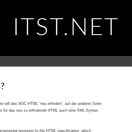
ITST.NET
?
ite will das W3C HTML “neu erfinden”, auf der anderen Seite
s für das neu zu erfindende HTML auch eine XML-Syntax
ncremental revisions to the HTML specification, which