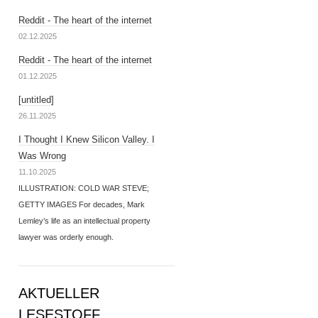
Reddit - The heart of the internet
02.12.2025
Reddit - The heart of the internet
01.12.2025
[untitled]
26.11.2025
I Thought I Knew Silicon Valley. I
Was Wrong
11.10.2025
ILLUSTRATION: COLD WAR STEVE;
GETTY IMAGES For decades, Mark
Lemley’s life as an intellectual property
lawyer was orderly enough.
AKTUELLER
LESESTOFF