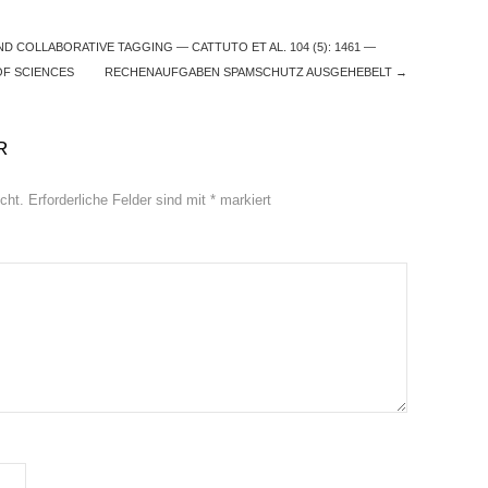
 COLLABORATIVE TAGGING — CATTUTO ET AL. 104 (5): 1461 —
OF SCIENCES
RECHENAUFGABEN SPAMSCHUTZ AUSGEHEBELT
→
R
cht.
Erforderliche Felder sind mit
*
markiert