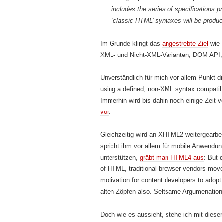
includes the series of specifications
‘classic HTML’ syntaxes will be produ
Im Grunde klingt das
angestrebte Ziel
wie 
XML- und Nicht-XML-Varianten, DOM API,
Unverständlich für mich vor allem Punkt d
using a defined, non-XML syntax compatibl
Immerhin wird bis dahin noch einige Zeit 
vor
.
Gleichzeitig wird an XHTML2 weitergearb
spricht ihm vor allem für mobile Anwendu
unterstützen,
gräbt man HTML4 aus
:
But d
of HTML, traditional browser vendors move
motivation for content developers to adop
alten Zöpfen also. Seltsame Argumenation 
Doch wie es aussieht, stehe ich mit diese