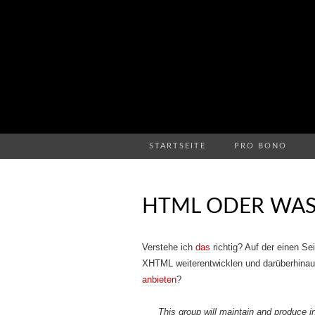
STARTSEITE
PRO BONO
HTML ODER WAS
Verstehe ich
das
richtig? Auf der einen Se
XHTML weiterentwicklen und darüberhinau
anbieten
?
This group will maintain and produce i