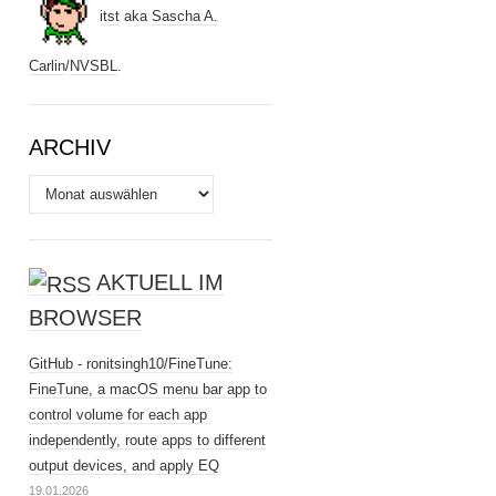
itst
aka
Sascha A.
Carlin
/
NVSBL
.
ARCHIV
Archiv
AKTUELL IM
BROWSER
GitHub - ronitsingh10/FineTune:
FineTune, a macOS menu bar app to
control volume for each app
independently, route apps to different
output devices, and apply EQ
19.01.2026