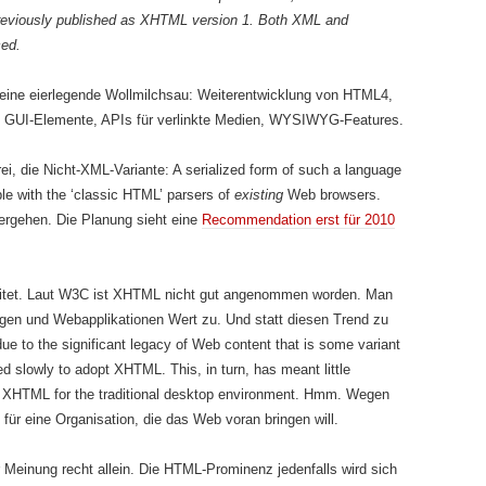
 previously published as XHTML version 1. Both XML and
ced.
eine eierlegende Wollmilchsau: Weiterentwicklung von HTML4,
 GUI-Elemente, APIs für verlinkte Medien, WYSIWYG-Features.
rei, die Nicht-XML-Variante:
A serialized form of such a language
e with the ‘classic HTML’ parsers of
existing
Web browsers.
vergehen. Die Planung sieht eine
Recommendation erst für 2010
eitet. Laut W3C ist XHTML nicht gut angenommen worden. Man
ngen und Webapplikationen Wert zu. Und statt diesen Trend zu
ue to the significant legacy of Web content that is some variant
d slowly to adopt XHTML. This, in turn, has meant little
t XHTML for the traditional desktop environment.
Hmm. Wegen
für eine Organisation, die das Web voran bringen will.
r Meinung recht allein. Die HTML-Prominenz jedenfalls wird sich