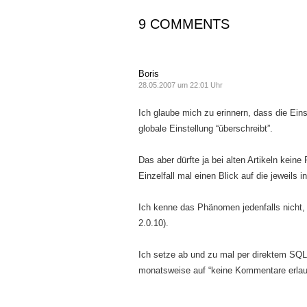
9 COMMENTS
Boris
28.05.2007 um 22:01 Uhr
Ich glaube mich zu erinnern, dass die Eins
globale Einstellung “überschreibt”.
Das aber dürfte ja bei alten Artikeln keine
Einzelfall mal einen Blick auf die jeweils i
Ich kenne das Phänomen jedenfalls nicht
2.0.10).
Ich setze ab und zu mal per direktem SQ
monatsweise auf “keine Kommentare erlaubt