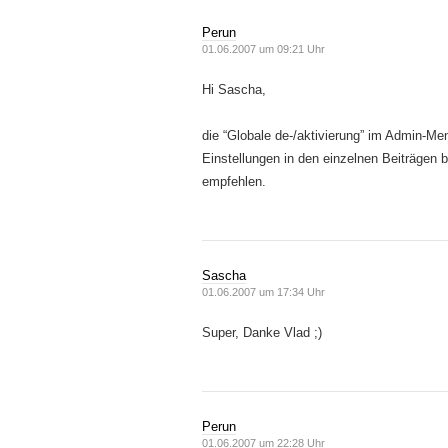
Perun
01.06.2007 um 09:21 Uhr
Hi Sascha,
die “Globale de-/aktivierung” im Admin-Men
Einstellungen in den einzelnen Beiträgen b
empfehlen.
Sascha
01.06.2007 um 17:34 Uhr
Super, Danke Vlad ;)
Perun
01.06.2007 um 22:28 Uhr