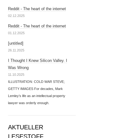
Reddit - The heart of the internet
02.12.2025
Reddit - The heart of the internet
01.12.2025
[untitled]
26.11.2025
I Thought I Knew Silicon Valley. I
Was Wrong
11.10.2025
ILLUSTRATION: COLD WAR STEVE;
GETTY IMAGES For decades, Mark
Lemley’s life as an intellectual property
lawyer was orderly enough.
AKTUELLER
LESESTOFF