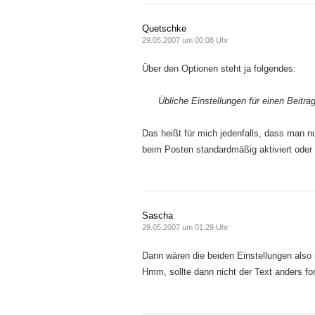
Quetschke
29.05.2007 um 00:08 Uhr
Über den Optionen steht ja folgendes:
Übliche Einstellungen für einen Beitrag
Das heißt für mich jedenfalls, dass man n
beim Posten standardmäßig aktiviert oder d
Sascha
29.05.2007 um 01:29 Uhr
Dann wären die beiden Einstellungen also 
Hmm, sollte dann nicht der Text anders for