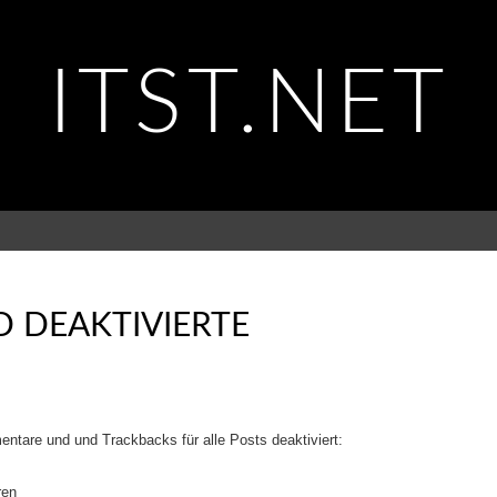
ITST.NET
 DEAKTIVIERTE
ntare und und Trackbacks für alle Posts deaktiviert: