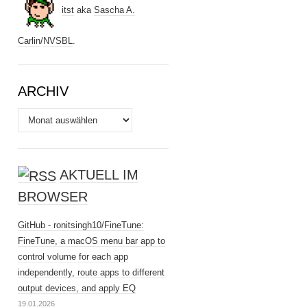
itst
aka
Sascha A.
Carlin
/
NVSBL
.
ARCHIV
Archiv
AKTUELL IM
BROWSER
GitHub - ronitsingh10/FineTune:
FineTune, a macOS menu bar app to
control volume for each app
independently, route apps to different
output devices, and apply EQ
19.01.2026