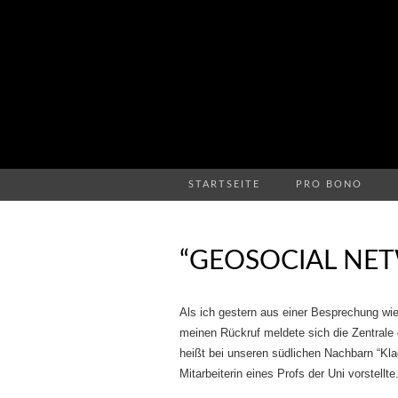
STARTSEITE
PRO BONO
“GEOSOCIAL NE
Als ich gestern aus einer Besprechung wi
meinen Rückruf meldete sich die Zentrale 
heißt bei unseren südlichen Nachbarn “Klad
Mitarbeiterin eines Profs der Uni vorstellte