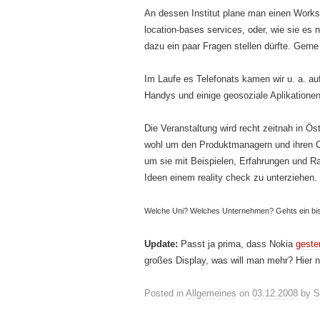
An dessen Institut plane man einen Wor
location-bases services, oder, wie sie es
dazu ein paar Fragen stellen dürfte. Gerne
Im Laufe es Telefonats kamen wir u. a. a
Handys und einige geosoziale Aplikatione
Die Veranstaltung wird recht zeitnah in Öst
wohl um den Produktmanagern und ihren C
um sie mit Beispielen, Erfahrungen und Ra
Ideen einem reality check zu unterziehen.
Welche Uni? Welches Unternehmen? Gehts ein biss
Update:
Passt ja prima, dass Nokia
geste
großes Display, was will man mehr? Hier 
Posted in
Allgemeines
on
03.12.2008
by
S