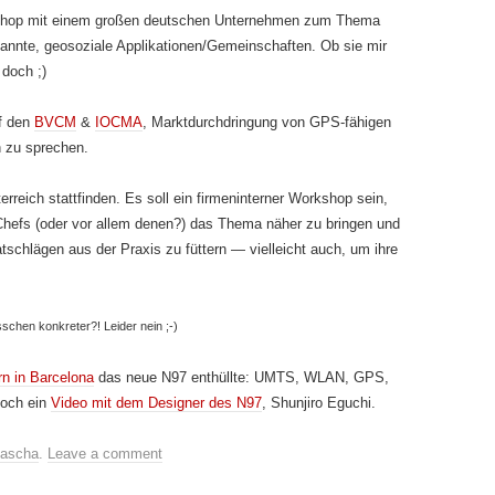
kshop mit einem großen deutschen Unternehmen zum Thema
 nannte, geosoziale Applikationen/Gemeinschaften. Ob sie mir
 doch ;)
uf den
BVCM
&
IOCMA
, Marktdurchdringung von GPS-fähigen
n zu sprechen.
erreich stattfinden. Es soll ein firmeninterner Workshop sein,
hefs (oder vor allem denen?) das Thema näher zu bringen und
tschlägen aus der Praxis zu füttern — vielleicht auch, um ihre
chen konkreter?! Leider nein ;-)
rn in Barcelona
das neue N97 enthüllte: UMTS, WLAN, GPS,
noch ein
Video mit dem Designer des N97
, Shunjiro Eguchi.
ascha
.
Leave a comment