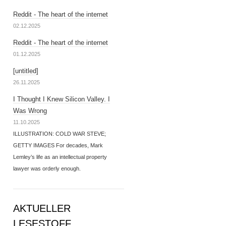
Reddit - The heart of the internet
02.12.2025
Reddit - The heart of the internet
01.12.2025
[untitled]
26.11.2025
I Thought I Knew Silicon Valley. I
Was Wrong
11.10.2025
ILLUSTRATION: COLD WAR STEVE;
GETTY IMAGES For decades, Mark
Lemley’s life as an intellectual property
lawyer was orderly enough.
AKTUELLER
LESESTOFF