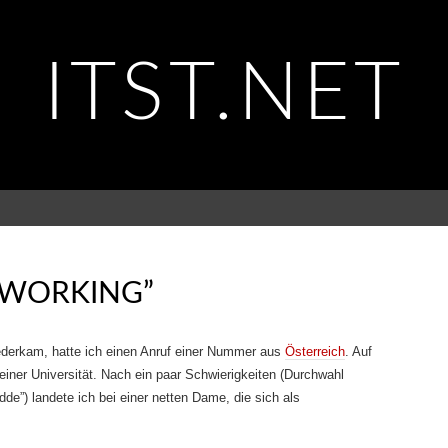
ITST.NET
TWORKING”
ederkam, hatte ich einen Anruf einer Nummer aus
Österreich
. Auf
einer Universität. Nach ein paar Schwierigkeiten (Durchwahl
de”) landete ich bei einer netten Dame, die sich als
.