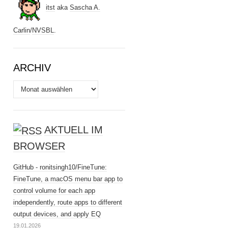
itst
aka
Sascha A.
Carlin
/
NVSBL
.
ARCHIV
Archiv
AKTUELL IM
BROWSER
GitHub - ronitsingh10/FineTune:
FineTune, a macOS menu bar app to
control volume for each app
independently, route apps to different
output devices, and apply EQ
19.01.2026