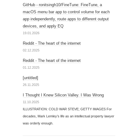
GitHub - ronitsingh10/FineTune: FineTune, a
macOS menu bar app to control volume for each
app independently, route apps to different output
devices, and apply EQ
19.01.2026
Reddit - The heart of the internet
02.12.2025
Reddit - The heart of the internet
01.12.2025
[untitled]
26.11.2025
I Thought I Knew Silicon Valley. I Was Wrong
11.10.2025
ILLUSTRATION: COLD WAR STEVE; GETTY IMAGES For
decades, Mark Lemley’s life as an intellectual property lawyer
was orderly enough.