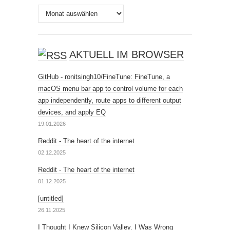
Archiv
AKTUELL IM BROWSER
GitHub - ronitsingh10/FineTune: FineTune, a
macOS menu bar app to control volume for each
app independently, route apps to different output
devices, and apply EQ
19.01.2026
Reddit - The heart of the internet
02.12.2025
Reddit - The heart of the internet
01.12.2025
[untitled]
26.11.2025
I Thought I Knew Silicon Valley. I Was Wrong