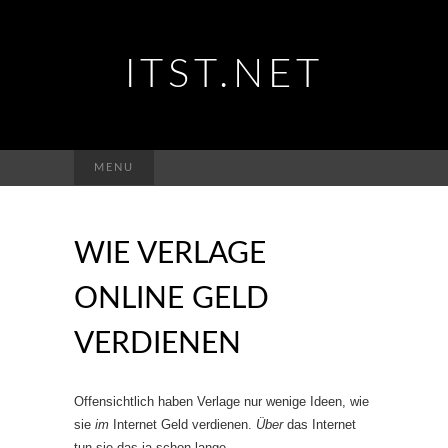
ITST.NET
Suchen
MENU
nach:
WIE VERLAGE
ONLINE GELD
VERDIENEN
Offensichtlich haben Verlage nur wenige Ideen, wie
sie
im
Internet Geld verdienen.
Über
das Internet
tun sie das ja schon lange.