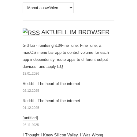
Archiv
AKTUELL IM BROWSER
GitHub - ronitsingh10/FineTune: FineTune, a
macOS menu bar app to control volume for each
app independently, route apps to different output
devices, and apply EQ
19.01.2026
Reddit - The heart of the internet
02.12.2025
Reddit - The heart of the internet
01.12.2025
[untitled]
26.11.2025
I Thought I Knew Silicon Valley. I Was Wrong