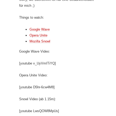
für mich ;)
Things to watch:
Google Wave
Opera Unite
Mozilla Snowl
Google Wave Video:
[youtube v_UyVmITiYQ]
Opera Unite Video:
[youtube D5hr-6cw4M8]
Snowl Video (ab 1.15m):
[youtube LwsQOW8MpUs]