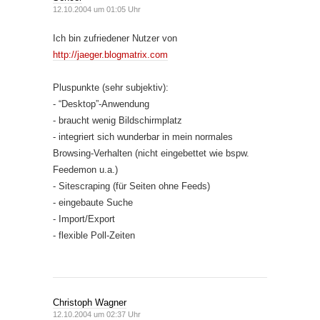
12.10.2004 um 01:05 Uhr
Ich bin zufriedener Nutzer von
http://jaeger.blogmatrix.com
Pluspunkte (sehr subjektiv):
- “Desktop”-Anwendung
- braucht wenig Bildschirmplatz
- integriert sich wunderbar in mein normales
Browsing-Verhalten (nicht eingebettet wie bspw.
Feedemon u.a.)
- Sitescraping (für Seiten ohne Feeds)
- eingebaute Suche
- Import/Export
- flexible Poll-Zeiten
Christoph Wagner
12.10.2004 um 02:37 Uhr