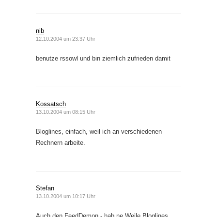
nib
12.10.2004 um 23:37 Uhr
benutze rssowl und bin ziemlich zufrieden damit
Kossatsch
13.10.2004 um 08:15 Uhr
Bloglines, einfach, weil ich an verschiedenen
Rechnern arbeite.
Stefan
13.10.2004 um 10:17 Uhr
Auch den FeedDemon - hab ne Weile Bloglines