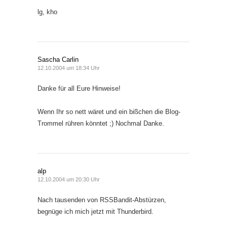
lg, kho
Sascha Carlin
12.10.2004 um 18:34 Uhr
Danke für all Eure Hinweise!
Wenn Ihr so nett wäret und ein bißchen die Blog-
Trommel rühren könntet ;) Nochmal Danke.
alp
12.10.2004 um 20:30 Uhr
Nach tausenden von RSSBandit-Abstürzen,
begnüge ich mich jetzt mit Thunderbird.