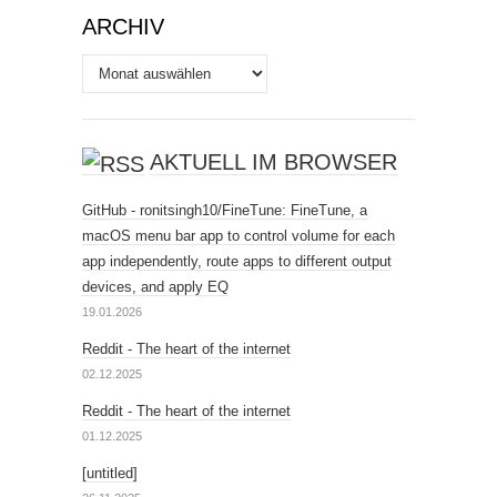
ARCHIV
Archiv
AKTUELL IM BROWSER
GitHub - ronitsingh10/FineTune: FineTune, a
macOS menu bar app to control volume for each
app independently, route apps to different output
devices, and apply EQ
19.01.2026
Reddit - The heart of the internet
02.12.2025
Reddit - The heart of the internet
01.12.2025
[untitled]