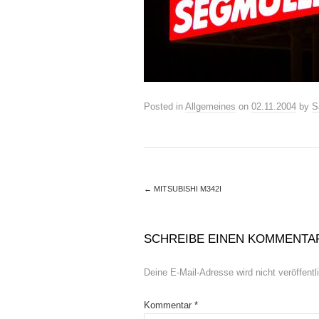
Posted in
Allgemeines
on
02.11.2004
by
S
←
MITSUBISHI M342I
SCHREIBE EINEN KOMMENTA
Deine E-Mail-Adresse wird nicht veröffentli
Kommentar
*