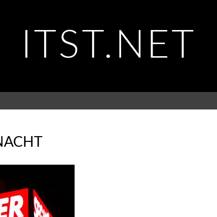
ITST.NET
 NACHT