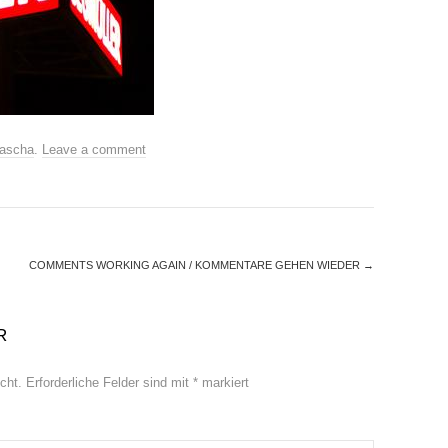
ascha
.
Leave a comment
COMMENTS WORKING AGAIN / KOMMENTARE GEHEN WIEDER
→
R
cht.
Erforderliche Felder sind mit
*
markiert