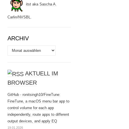
itst
aka
Sascha A.
Carlin
/
NVSBL
.
ARCHIV
Archiv
AKTUELL IM
BROWSER
GitHub - ronitsingh10/FineTune:
FineTune, a macOS menu bar app to
control volume for each app
independently, route apps to different
output devices, and apply EQ
19.01.2026