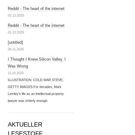
Reddit - The heart of the internet
02.12.2025
Reddit - The heart of the internet
01.12.2025
[untitled]
26.11.2025
I Thought I Knew Silicon Valley. I
Was Wrong
11.10.2025
ILLUSTRATION: COLD WAR STEVE;
GETTY IMAGES For decades, Mark
Lemley’s life as an intellectual property
lawyer was orderly enough.
AKTUELLER
LESESTOFF