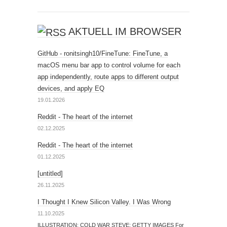
AKTUELL IM BROWSER
GitHub - ronitsingh10/FineTune: FineTune, a
macOS menu bar app to control volume for each
app independently, route apps to different output
devices, and apply EQ
19.01.2026
Reddit - The heart of the internet
02.12.2025
Reddit - The heart of the internet
01.12.2025
[untitled]
26.11.2025
I Thought I Knew Silicon Valley. I Was Wrong
11.10.2025
ILLUSTRATION: COLD WAR STEVE; GETTY IMAGES For